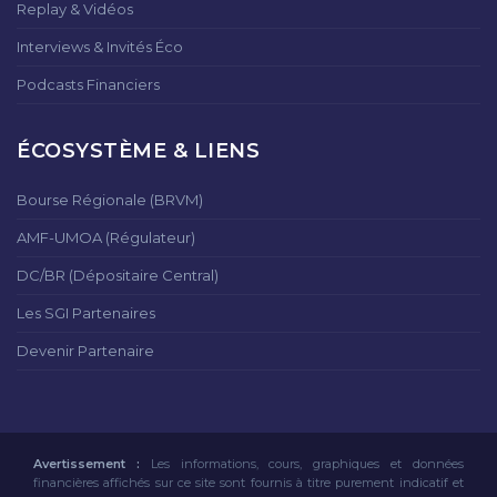
Replay & Vidéos
Interviews & Invités Éco
Podcasts Financiers
ÉCOSYSTÈME & LIENS
Bourse Régionale (BRVM)
AMF-UMOA (Régulateur)
DC/BR (Dépositaire Central)
Les SGI Partenaires
Devenir Partenaire
Avertissement :
Les informations, cours, graphiques et données
financières affichés sur ce site sont fournis à titre purement indicatif et