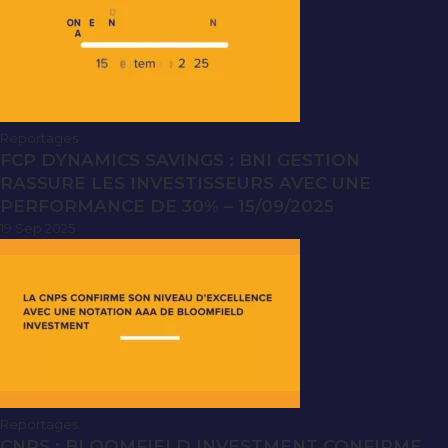
Reportages
FCP DYNAMICS SAVINGS : BNI GESTION
RASSURE LES INVESTISSEURS AVEC UNE
PERFORMANCE DE 30% – 15/09/2025
19 Sep 2025
Reportages
CNPS : BLOOMFIELD INVESTMENT CONFIRME