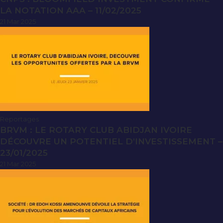
LA NOTATION AAA – 11/02/2025
21 Mar 2025
Reportages
BRVM : LE ROTARY CLUB ABIDJAN IVOIRE
DÉCOUVRE UN POTENTIEL D’INVESTISSEMENT –
23/01/2025
21 Mar 2025