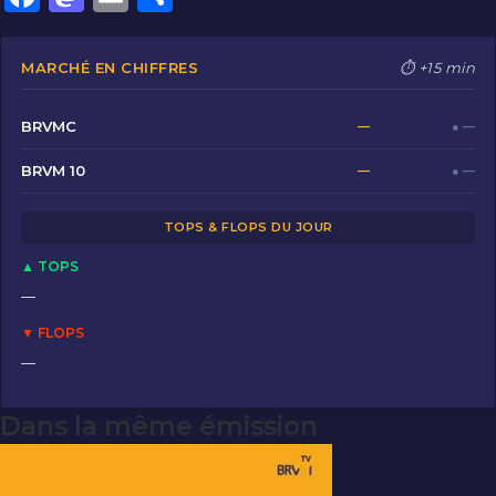
a
a
m
ar
c
st
ai
ta
MARCHÉ EN CHIFFRES
⏱ +15 min
e
o
l
g
b
d
er
BRVMC
—
● —
o
o
BRVM 10
—
● —
o
n
TOPS & FLOPS DU JOUR
k
▲ TOPS
—
▼ FLOPS
—
Dans la même émission