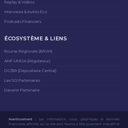
Replay & Vidéos
Interviews & Invités Éco
Podcasts Financiers
ÉCOSYSTÈME & LIENS
Bourse Régionale (BRVM)
AMF-UMOA (Régulateur)
DC/BR (Dépositaire Central)
Les SGI Partenaires
Devenir Partenaire
Avertissement :
Les informations, cours, graphiques et données
financières affichés sur ce site sont fournis à titre purement indicatif et