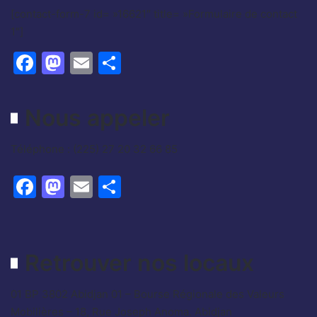
[contact-form-7 id= »16621″ title= »Formulaire de contact
1″]
Facebook
Mastodon
Email
Partager
Nous appeler
Téléphone : (225) 27 20 32 66 85
Facebook
Mastodon
Email
Partager
Retrouver nos locaux
01 BP 3802 Abidjan 01 – Bourse Régionale des Valeurs
Mobilières – 18, Rue Joseph Anoma. Abidjan