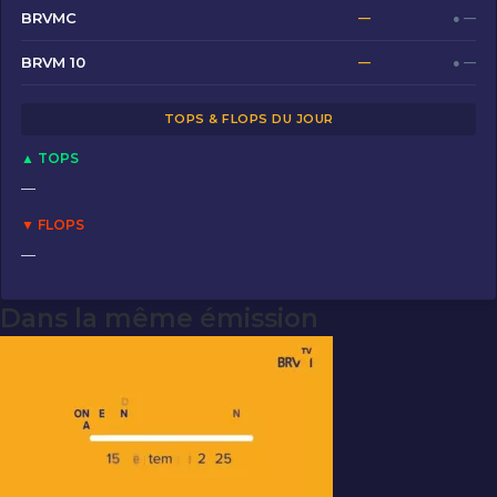
b
d
er
BRVMC
—
● —
o
o
BRVM 10
—
● —
o
n
TOPS & FLOPS DU JOUR
k
▲ TOPS
—
▼ FLOPS
—
Dans la même émission