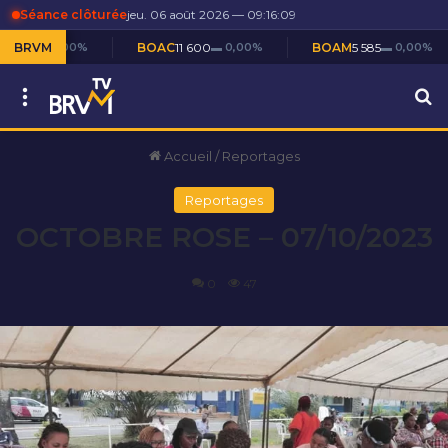
Séance clôturée
jeu. 06 août 2026 — 09:16:10
▬ 0,00%
BRVM
BOAC
11 600
▬ 0,00%
BOAM
5 585
▬ 0,00%
Menu
R
Accueil
/
Reportages
Reportages
OCTOBRE ROSE – 07/10/2023
0
47