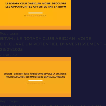
Reportages
BRVM : LE ROTARY CLUB ABIDJAN IVOIRE
DÉCOUVRE UN POTENTIEL D’INVESTISSEMENT –
23/01/2025
21 Mar 2025
Reportages