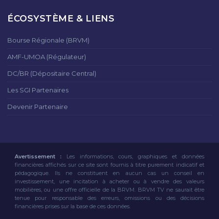
ÉCOSYSTÈME & LIENS
Bourse Régionale (BRVM)
AMF-UMOA (Régulateur)
DC/BR (Dépositaire Central)
Les SGI Partenaires
Devenir Partenaire
Avertissement :
Les informations, cours, graphiques et données
financières affichés sur ce site sont fournis à titre purement indicatif et
pédagogique. Ils ne constituent en aucun cas un conseil en
investissement, une incitation à acheter ou à vendre des valeurs
mobilières, ou une offre officielle de la BRVM. BRVM TV ne saurait être
tenue pour responsable des erreurs, omissions ou des décisions
financières prises sur la base de ces données.