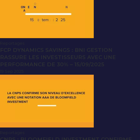
Reportages
FCP DYNAMICS SAVINGS : BNI GESTION
RASSURE LES INVESTISSEURS AVEC UNE
PERFORMANCE DE 30% – 15/09/2025
19 Sep 2025
Reportages
CNPS : BLOOMFIELD INVESTMENT CONFIRME