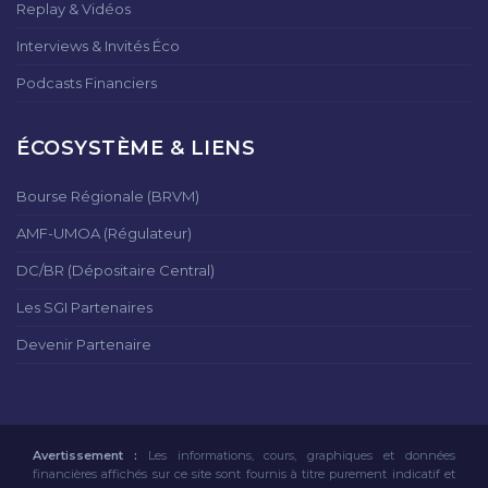
Replay & Vidéos
Interviews & Invités Éco
Podcasts Financiers
ÉCOSYSTÈME & LIENS
Bourse Régionale (BRVM)
AMF-UMOA (Régulateur)
DC/BR (Dépositaire Central)
Les SGI Partenaires
Devenir Partenaire
Avertissement :
Les informations, cours, graphiques et données
financières affichés sur ce site sont fournis à titre purement indicatif et