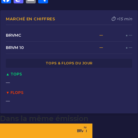
a
a
m
ar
c
st
ai
ta
MARCHÉ EN CHIFFRES
⏱ +15 min
e
o
l
g
b
d
er
BRVMC
—
● —
o
o
BRVM 10
—
● —
o
n
TOPS & FLOPS DU JOUR
k
▲ TOPS
—
▼ FLOPS
—
Dans la même émission