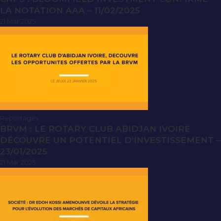
LA NOTATION AAA – 11/02/2025
21 Mar 2025
Reportages
BRVM : LE ROTARY CLUB ABIDJAN IVOIRE
DÉCOUVRE UN POTENTIEL D’INVESTISSEMENT –
23/01/2025
21 Mar 2025