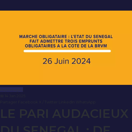
Reportages
📅 14 Jan 2025
Partager
Facebook
X / Twitter
LinkedIn
WhatsApp
LE PARI AUDACIEUX
DU SENEGAL : DE