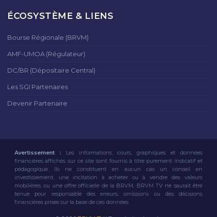
ÉCOSYSTÈME & LIENS
Bourse Régionale (BRVM)
AMF-UMOA (Régulateur)
DC/BR (Dépositaire Central)
Les SGI Partenaires
Devenir Partenaire
Avertissement :
Les informations, cours, graphiques et données
financières affichés sur ce site sont fournis à titre purement indicatif et
pédagogique. Ils ne constituent en aucun cas un conseil en
investissement, une incitation à acheter ou à vendre des valeurs
mobilières, ou une offre officielle de la BRVM. BRVM TV ne saurait être
tenue pour responsable des erreurs, omissions ou des décisions
financières prises sur la base de ces données.