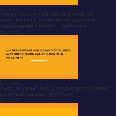
Reportages
FCP DYNAMICS SAVINGS : BNI GESTION
RASSURE LES INVESTISSEURS AVEC UNE
PERFORMANCE DE 30% – 15/09/2025
19 Sep 2025
Reportages
CNPS : BLOOMFIELD INVESTMENT CONFIRME
LA NOTATION AAA – 11/02/2025
21 Mar 2025