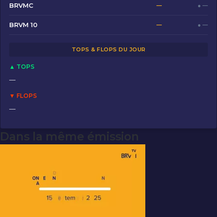
b
d
er
BRVMC
—
● —
o
o
BRVM 10
—
● —
o
n
TOPS & FLOPS DU JOUR
k
▲ TOPS
—
▼ FLOPS
—
Dans la même émission