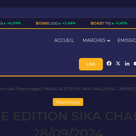
%
BOAN
5 200
▲ +2,46%
BOAS
7 710
▲ +1,45%
CABC
3
ACCUEIL
MARCHES
EMISSI
Facebook
X
Li
LIVE
Accueil
/
Reportages
/
FINALE 4E EDITION SIKA CHALLENGE – 28/09/2
Reportages
4E EDITION SIKA CHA
28/09/2024