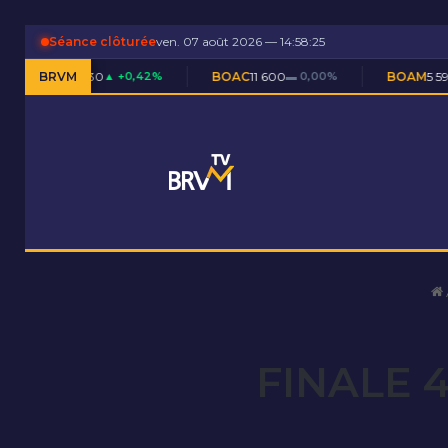
Séance clôturée
ven. 07 août 2026 — 14:58:25
F
7 230
BRVM
▲ +0,42%
BOAC
11 600
▬ 0,00%
BOAM
5 590
▲ +0,09
FINALE 