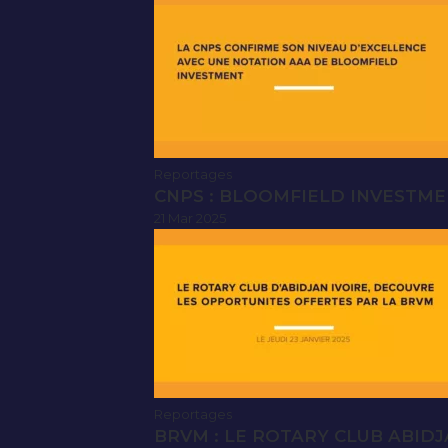
Reportages
CNPS : BLOOMFIELD INVESTMEN
21 Mar 2025
Reportages
BRVM : LE ROTARY CLUB ABIDJ