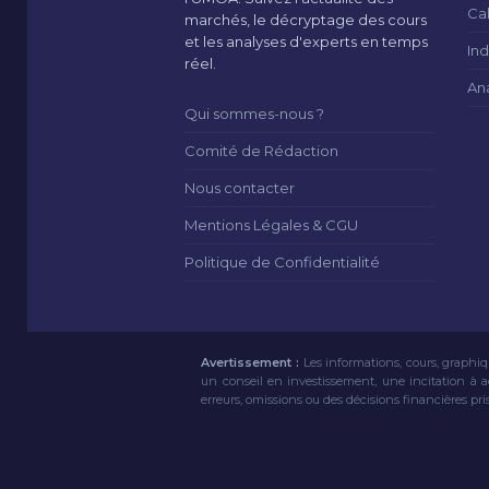
Ca
marchés, le décryptage des cours
et les analyses d'experts en temps
Ind
réel.
An
Qui sommes-nous ?
Comité de Rédaction
Nous contacter
Mentions Légales & CGU
Politique de Confidentialité
Avertissement :
Les informations, cours, graphiq
un conseil en investissement, une incitation à 
erreurs, omissions ou des décisions financières pri