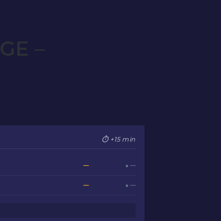
GE –
⏱ +15 min
—
● —
—
● —