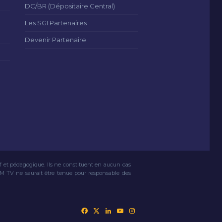
DC/BR (Dépositaire Central)
Les SGI Partenaires
Devenir Partenaire
if et pédagogique. Ils ne constituent en aucun cas
VM TV ne saurait être tenue pour responsable des
Facebook
X
Linkedin
YouTube
Instagram