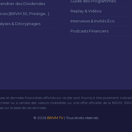
Guide des Programmes
lendrier des Dividendes
Replay & Vidéos
ices (BRVM 30, Prestige...)
Interviews & Invités Éco
alyses & Décryptages
Podcasts Financiers
ues et données financières affichés sur ce site sont fournis à titre purement indicat
acheter ou à vendre des valeurs mobilières, ou une offre officielle de la BRVM. BR
ses sur la base de ces données.
© 2026
BRVM TV
| Tous droits réservés.