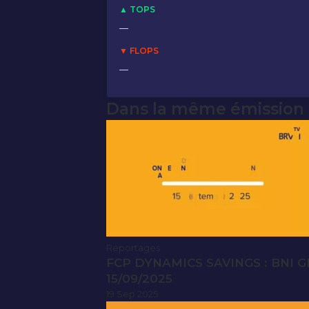
▲ TOPS
—
▼ FLOPS
—
Dans la même émission
Reportages
FCP DYNAMICS SAVINGS : BNI 
15/09/2025
19 Sep 2025