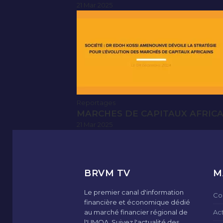
21 Mar 2025
Reportages
MARCHES DE CAPITAUX AFRICAI
21 Mar 2025
BRVM TV
M
Le premier canal d'information
Co
financière et économique dédié
au marché financier régional de
Ac
l'UMOA. Suivez l'actualité des