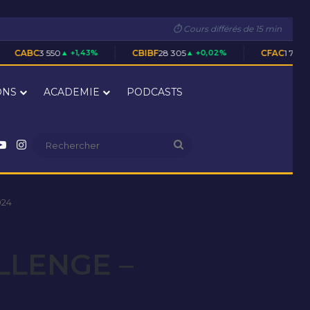
⏱ Cours différés de 15 min
 550
▲ +1,43%
CBIBF
28 305
▲ +0,02%
CFAC
1 700
▲ +0,59%
ONS
ACADEMIE
PODCASTS
nkedin
YouTube
Instagram
Rechercher
024
LLENGE –