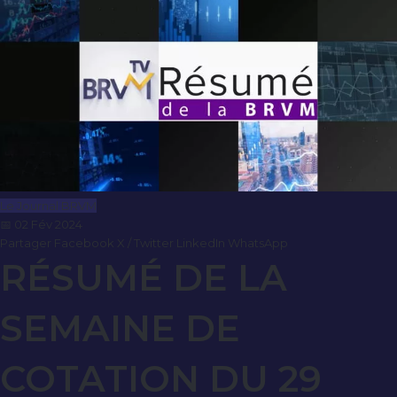
Le Journal BRVM
📅 02 Fév 2024
Partager
Facebook
X / Twitter
LinkedIn
WhatsApp
RÉSUMÉ DE LA
SEMAINE DE
COTATION DU 29