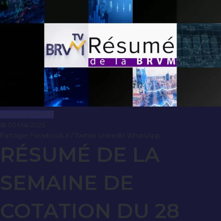
Le Journal BRVM
📅 05 Mai 2025
Partager
Facebook
X / Twitter
LinkedIn
WhatsApp
RÉSUMÉ DE LA
SEMAINE DE
COTATION DU 28