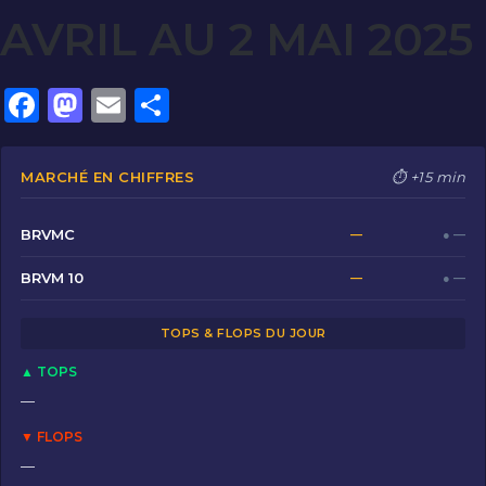
AVRIL AU 2 MAI 2025
F
M
E
P
a
a
m
ar
c
st
ai
ta
MARCHÉ EN CHIFFRES
⏱ +15 min
e
o
l
g
b
d
er
BRVMC
—
● —
o
o
BRVM 10
—
● —
o
n
TOPS & FLOPS DU JOUR
k
▲ TOPS
—
▼ FLOPS
—