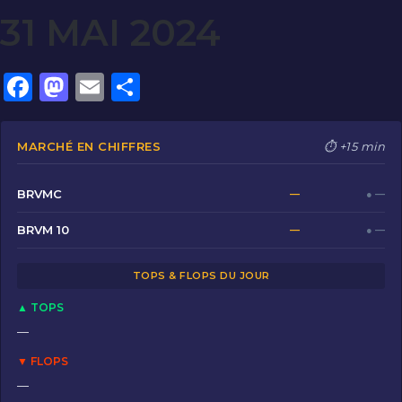
31 MAI 2024
F
M
E
P
a
a
m
ar
c
st
ai
ta
MARCHÉ EN CHIFFRES
⏱ +15 min
e
o
l
g
b
d
er
BRVMC
—
● —
o
o
BRVM 10
—
● —
o
n
TOPS & FLOPS DU JOUR
k
▲ TOPS
—
▼ FLOPS
—