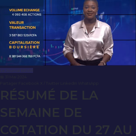
Le Journal BRVM
📅 31 Mai 2024
Partager
Facebook
X / Twitter
LinkedIn
WhatsApp
RÉSUMÉ DE LA
SEMAINE DE
COTATION DU 27 AU