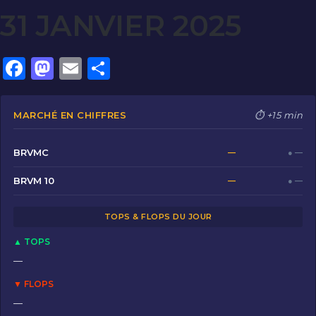
31 JANVIER 2025
F
M
E
P
a
a
m
ar
c
st
ai
ta
MARCHÉ EN CHIFFRES
⏱ +15 min
e
o
l
g
b
d
er
BRVMC
—
● —
o
o
BRVM 10
—
● —
o
n
TOPS & FLOPS DU JOUR
k
▲ TOPS
—
▼ FLOPS
—