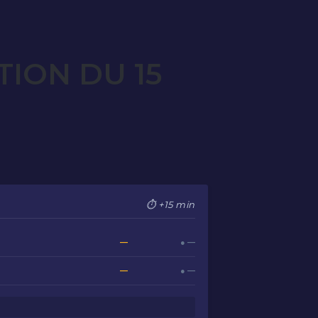
ION DU 15
⏱ +15 min
—
● —
—
● —