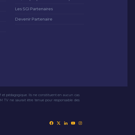
Les SGI Partenaires
Devenir Partenaire
if et pédagogique. Ils ne constituent en aucun cas
VM TV ne saurait être tenue pour responsable des
Facebook
X
Linkedin
YouTube
Instagram