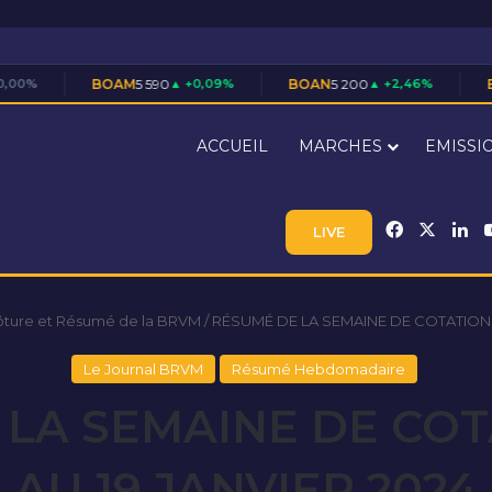
BOAM
5 590
▲ +0,09%
BOAN
5 200
▲ +2,46%
BOAS
7 710
▲ +1
ACCUEIL
MARCHES
EMISSI
Facebook
X
Li
LIVE
ôture et Résumé de la BRVM
/
RÉSUMÉ DE LA SEMAINE DE COTATION D
Le Journal BRVM
Résumé Hebdomadaire
LA SEMAINE DE COT
AU 19 JANVIER 2024