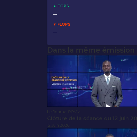
▲ TOPS
—
▼ FLOPS
—
Dans la même émission
Le Journal BRVM
Clôture de la séance du 12 juin 2
12 Juin 2026