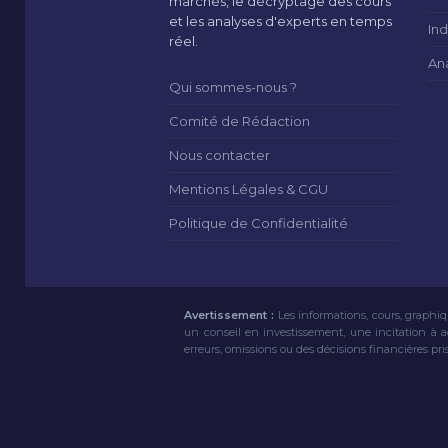
marchés, le décryptage des cours
et les analyses d'experts en temps
Ind
réel.
An
Qui sommes-nous ?
Comité de Rédaction
Nous contacter
Mentions Légales & CGU
Politique de Confidentialité
Avertissement :
Les informations, cours, graphiq
un conseil en investissement, une incitation à 
erreurs, omissions ou des décisions financières pri