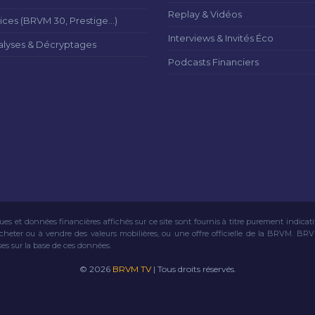
Replay & Vidéos
ices (BRVM 30, Prestige...)
Interviews & Invités Éco
alyses & Décryptages
Podcasts Financiers
ues et données financières affichés sur ce site sont fournis à titre purement indicat
acheter ou à vendre des valeurs mobilières, ou une offre officielle de la BRVM. BR
ses sur la base de ces données.
© 2026
BRVM TV
| Tous droits réservés.