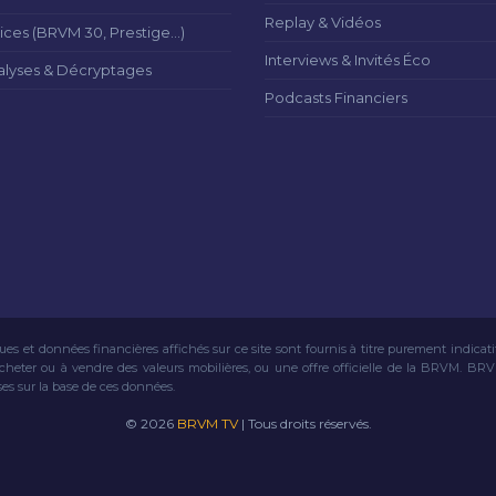
Replay & Vidéos
ices (BRVM 30, Prestige...)
Interviews & Invités Éco
alyses & Décryptages
Podcasts Financiers
ues et données financières affichés sur ce site sont fournis à titre purement indicat
acheter ou à vendre des valeurs mobilières, ou une offre officielle de la BRVM. BR
ses sur la base de ces données.
© 2026
BRVM TV
| Tous droits réservés.