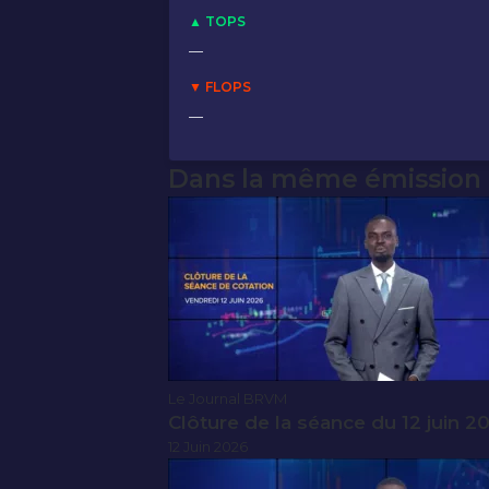
▲ TOPS
—
▼ FLOPS
—
Dans la même émission
Le Journal BRVM
Clôture de la séance du 12 juin 2
12 Juin 2026