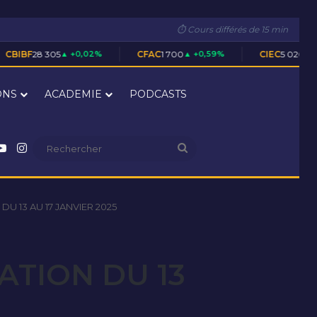
⏱ Cours différés de 15 min
▲ +0,02%
CFAC
1 700
▲ +0,59%
CIEC
5 020
▲ +0,40%
ONS
ACADEMIE
PODCASTS
nkedin
YouTube
Instagram
Rechercher
U 13 AU 17 JANVIER 2025
ATION DU 13