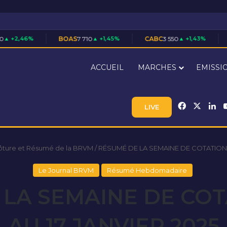
BOAS
7 710
▲ +1,45%
CABC
3 550
▲ +1,43%
CBIBF
28 305
ACCUEIL
MARCHES
EMISSI
Facebook
X
Li
LIVE
lôture et Résumé de la BRVM
/
RÉSUMÉ DE LA SEMAINE DE COTATION D
Le Journal BRVM
Résumé Hebdomadaire
LA SEMAINE DE COT
AU 17 JANVIER 2025