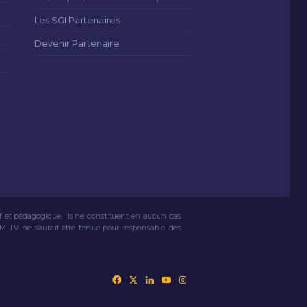
Les SGI Partenaires
Devenir Partenaire
if et pédagogique. Ils ne constituent en aucun cas
VM TV ne saurait être tenue pour responsable des
Facebook
X
Linkedin
YouTube
Instagram