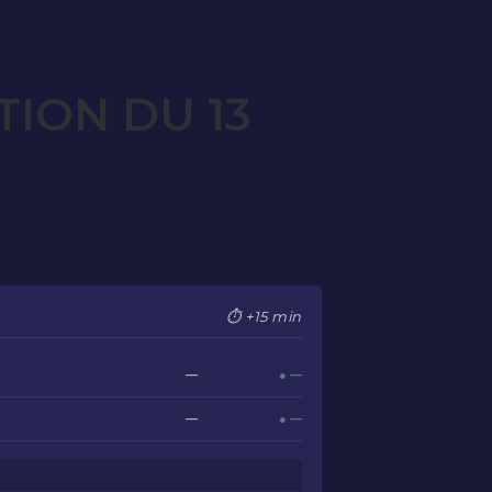
ION DU 13
⏱ +15 min
—
● —
—
● —