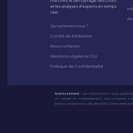
marchés, le décryptage des cours
et les analyses d'experts en temps
Ind
réel.
An
Qui sommes-nous ?
Comité de Rédaction
Nous contacter
Mentions Légales & CGU
Politique de Confidentialité
Avertissement :
Les informations, cours, graphiq
un conseil en investissement, une incitation à 
erreurs, omissions ou des décisions financières pri