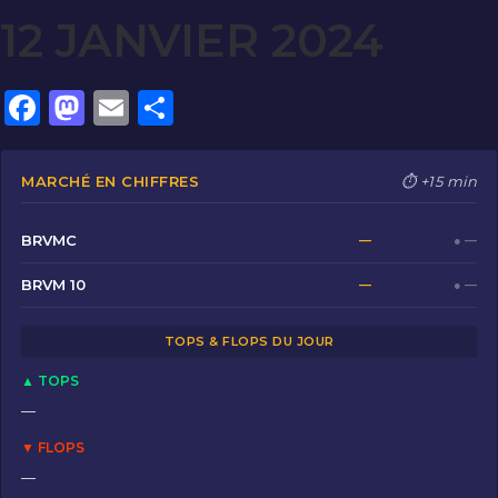
12 JANVIER 2024
F
M
E
P
a
a
m
ar
c
st
ai
ta
MARCHÉ EN CHIFFRES
⏱ +15 min
e
o
l
g
b
d
er
BRVMC
—
● —
o
o
BRVM 10
—
● —
o
n
TOPS & FLOPS DU JOUR
k
▲ TOPS
—
▼ FLOPS
—