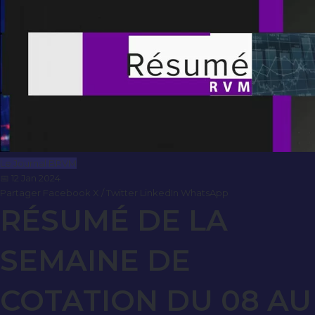
Le Journal BRVM
📅 12 Jan 2024
Partager
Facebook
X / Twitter
LinkedIn
WhatsApp
RÉSUMÉ DE LA
SEMAINE DE
COTATION DU 08 AU