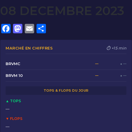
08 DECEMBRE 2023
F
M
E
P
a
a
m
ar
c
st
ai
ta
MARCHÉ EN CHIFFRES
⏱ +15 min
e
o
l
g
b
d
er
BRVMC
—
● —
o
o
BRVM 10
—
● —
o
n
TOPS & FLOPS DU JOUR
k
▲ TOPS
—
▼ FLOPS
—