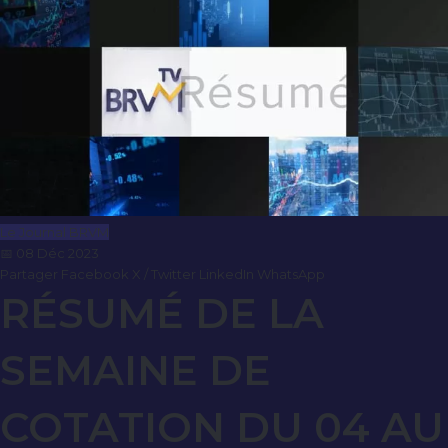
Le Journal BRVM
📅 08 Déc 2023
Partager
Facebook
X / Twitter
LinkedIn
WhatsApp
RÉSUMÉ DE LA
SEMAINE DE
COTATION DU 04 AU