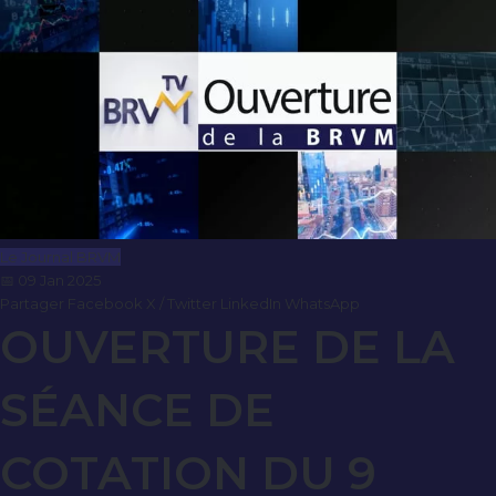
Le Journal BRVM
📅 09 Jan 2025
Partager
Facebook
X / Twitter
LinkedIn
WhatsApp
OUVERTURE DE LA
SÉANCE DE
COTATION DU 9