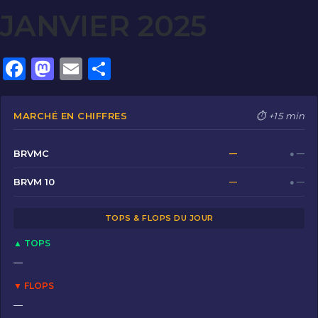
JANVIER 2025
F
M
E
P
a
a
m
ar
c
st
ai
ta
MARCHÉ EN CHIFFRES
⏱ +15 min
e
o
l
g
b
d
er
BRVMC
—
● —
o
o
BRVM 10
—
● —
o
n
TOPS & FLOPS DU JOUR
k
▲ TOPS
—
▼ FLOPS
—