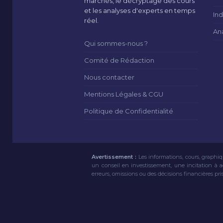
marchés, le décryptage des cours
et les analyses d'experts en temps
Ind
réel.
An
Qui sommes-nous ?
Comité de Rédaction
Nous contacter
Mentions Légales & CGU
Politique de Confidentialité
Avertissement :
Les informations, cours, graphiq
un conseil en investissement, une incitation à 
erreurs, omissions ou des décisions financières pri