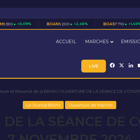
9%
BOAN
5 200
▲ +2,46%
BOAS
7 710
▲ +1,45%
CAB
ACCUEIL
MARCHES
EMISSI
Facebook
X
Li
LIVE
ôture et Résumé de la BRVM
/
OUVERTURE DE LA SÉANCE DE COTATI
Le Journal BRVM
Ouverture de Marché
DE LA SÉANCE DE 
7 NOVEMBRE 2024