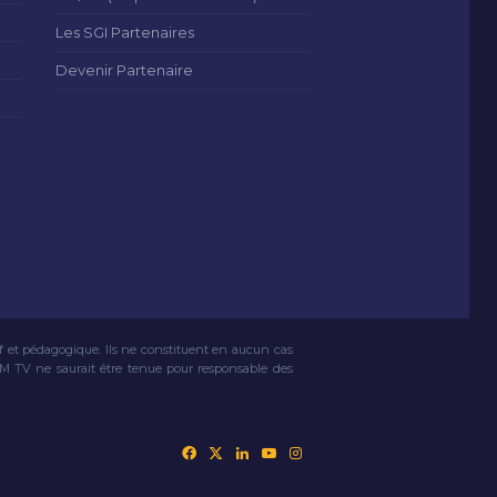
Les SGI Partenaires
Devenir Partenaire
if et pédagogique. Ils ne constituent en aucun cas
VM TV ne saurait être tenue pour responsable des
Facebook
X
Linkedin
YouTube
Instagram