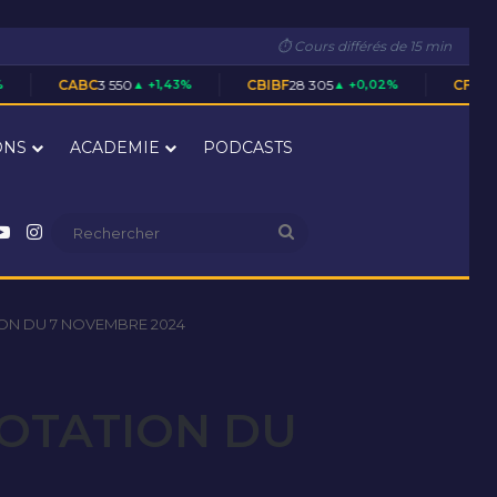
⏱ Cours différés de 15 min
C
3 550
▲ +1,43%
CBIBF
28 305
▲ +0,02%
CFAC
1 700
▲ +0,59%
ONS
ACADEMIE
PODCASTS
nkedin
YouTube
Instagram
Rechercher
ON DU 7 NOVEMBRE 2024
COTATION DU