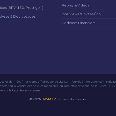
Replay & Vidéos
ices (BRVM 30, Prestige...)
Interviews & Invités Éco
alyses & Décryptages
Podcasts Financiers
ues et données financières affichés sur ce site sont fournis à titre purement indicat
acheter ou à vendre des valeurs mobilières, ou une offre officielle de la BRVM. BR
ses sur la base de ces données.
© 2026
BRVM TV
| Tous droits réservés.