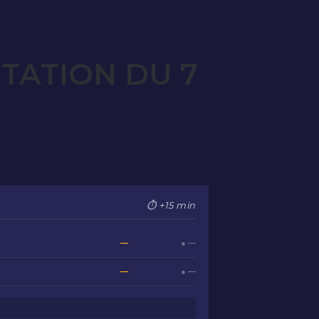
TATION DU 7
⏱ +15 min
—
● —
—
● —