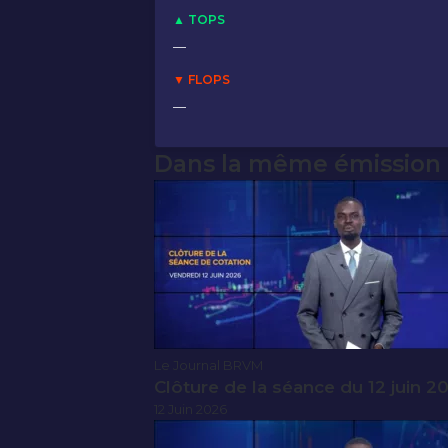
▲ TOPS
—
▼ FLOPS
—
Dans la même émission
Le Journal BRVM
Clôture de la séance du 12 juin 2
12 Juin 2026