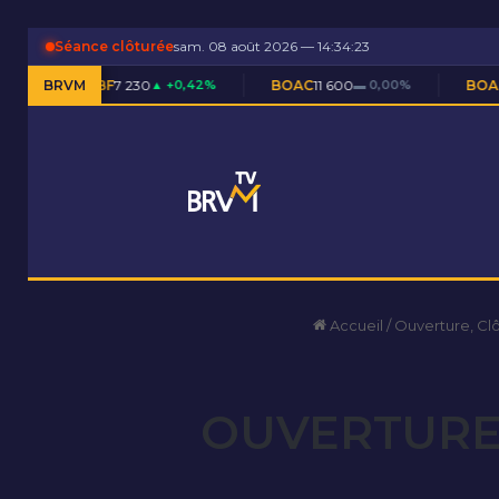
Séance clôturée
sam. 08 août 2026 — 14:34:23
BF
7 230
BRVM
▲ +0,42%
BOAC
11 600
▬ 0,00%
BOAM
5 590
▲ +0,0
Accueil
/
Ouverture, Cl
OUVERTURE 