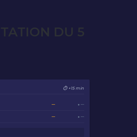
TATION DU 5
⏱ +15 min
—
● —
—
● —