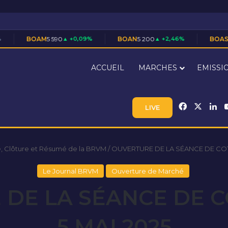
5 590
▲ +0,09%
BOAN
5 200
▲ +2,46%
BOAS
7 710
▲ +1,45%
ACCUEIL
MARCHES
EMISSI
Facebook
X
Li
LIVE
, Clôture et Résumé de la BRVM
/
OUVERTURE DE LA SÉANCE DE COT
Le Journal BRVM
Ouverture de Marché
DE LA SÉANCE DE 
5 MAI 2025