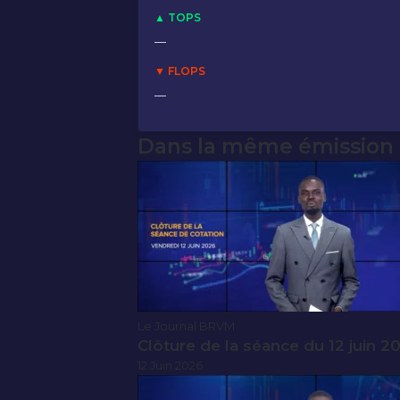
▲ TOPS
—
▼ FLOPS
—
Dans la même émission
Le Journal BRVM
Clôture de la séance du 12 juin 2
12 Juin 2026