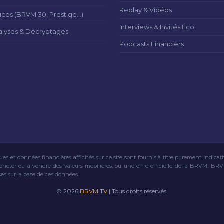
Replay & Vidéos
ices (BRVM 30, Prestige...)
Interviews & Invités Éco
alyses & Décryptages
Podcasts Financiers
ues et données financières affichés sur ce site sont fournis à titre purement indicat
acheter ou à vendre des valeurs mobilières, ou une offre officielle de la BRVM. BR
ses sur la base de ces données.
© 2026
BRVM TV
| Tous droits réservés.