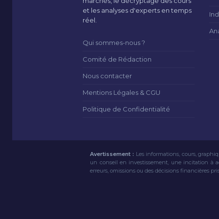
marchés, le décryptage des cours
et les analyses d'experts en temps
Ind
réel.
An
Qui sommes-nous ?
Comité de Rédaction
Nous contacter
Mentions Légales & CGU
Politique de Confidentialité
Avertissement :
Les informations, cours, graphiq
un conseil en investissement, une incitation à 
erreurs, omissions ou des décisions financières pri