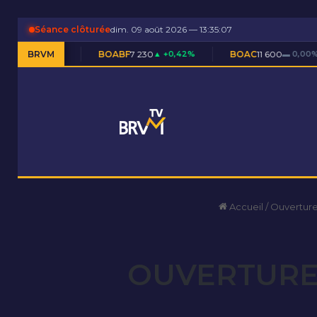
Séance clôturée
dim. 09 août 2026 — 13:35:08
BRVM
BOABF
7 230
▲ +0,42%
BOAC
11 600
▬ 0,00%
BOAM
Accueil
/
Ouverture
OUVERTURE 