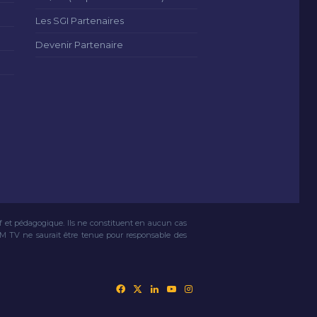
Les SGI Partenaires
Devenir Partenaire
if et pédagogique. Ils ne constituent en aucun cas
VM TV ne saurait être tenue pour responsable des
Facebook
X
Linkedin
YouTube
Instagram