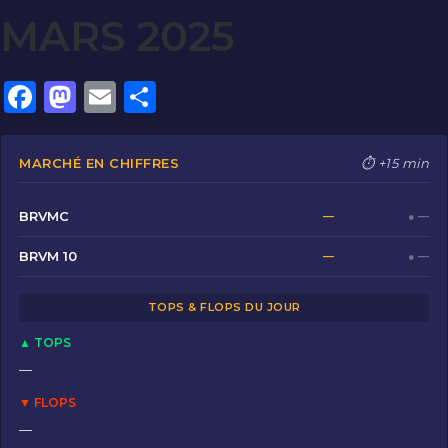
MARS 2025
F
M
E
P
a
a
m
ar
c
st
ai
ta
MARCHÉ EN CHIFFRES
⏱ +15 min
e
o
l
g
b
d
er
BRVMC
—
● —
o
o
BRVM 10
—
● —
o
n
TOPS & FLOPS DU JOUR
k
▲ TOPS
—
▼ FLOPS
—