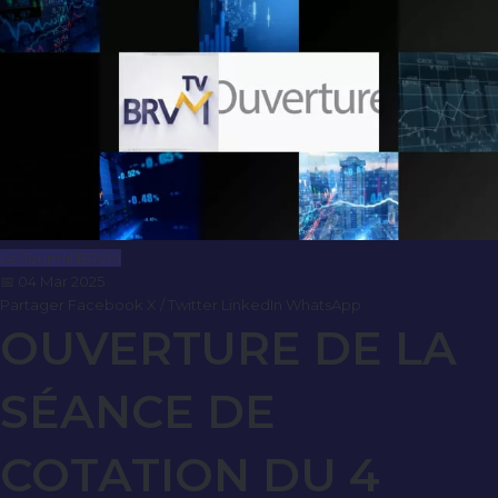
Le Journal BRVM
📅 04 Mar 2025
Partager
Facebook
X / Twitter
LinkedIn
WhatsApp
OUVERTURE DE LA
SÉANCE DE
COTATION DU 4