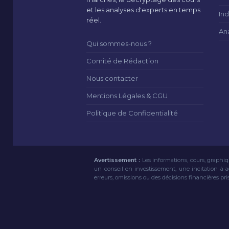
et les analyses d'experts en temps
Ind
réel.
An
Qui sommes-nous ?
Comité de Rédaction
Nous contacter
Mentions Légales & CGU
Politique de Confidentialité
Avertissement :
Les informations, cours, graphiq
un conseil en investissement, une incitation à 
erreurs, omissions ou des décisions financières pri