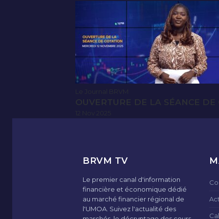
Le Journal BRVM
OUVERTURE DE LA SÉANCE DE 
12 Nov 2025
BRVM TV
M
Le premier canal d'information
Co
financière et économique dédié
au marché financier régional de
Ac
l'UMOA. Suivez l'actualité des
Ca
marchés, le décryptage des cours