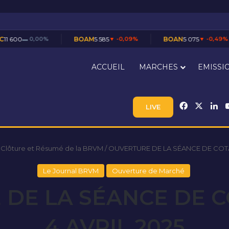
%
BOAM
5 585
▼ -0,09%
BOAN
5 075
▼ -0,49%
BOAS
ACCUEIL
MARCHES
EMISSI
Facebook
X
Li
LIVE
 Clôture et Résumé de la BRVM
/
OUVERTURE DE LA SÉANCE DE COTA
Le Journal BRVM
Ouverture de Marché
DE LA SÉANCE DE 
4 AVRIL 2025