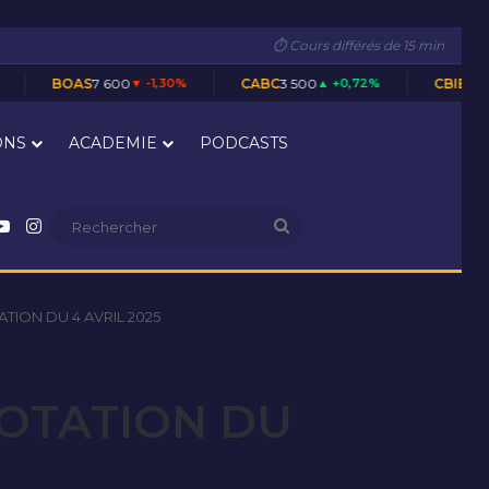
⏱ Cours différés de 15 min
7 600
▼ -1,30%
CABC
3 500
▲ +0,72%
CBIBF
28 300
▬ 0,00%
ONS
ACADEMIE
PODCASTS
nkedin
YouTube
Instagram
Rechercher
TION DU 4 AVRIL 2025
COTATION DU