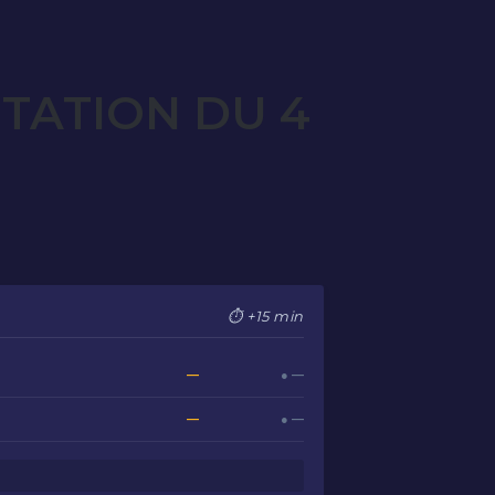
TATION DU 4
⏱ +15 min
—
● —
—
● —