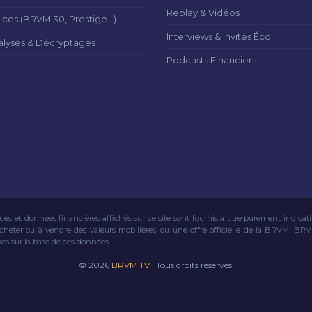
Replay & Vidéos
ices (BRVM 30, Prestige...)
Interviews & Invités Éco
alyses & Décryptages
Podcasts Financiers
ues et données financières affichés sur ce site sont fournis à titre purement indicat
acheter ou à vendre des valeurs mobilières, ou une offre officielle de la BRVM. BR
ses sur la base de ces données.
© 2026
BRVM TV
| Tous droits réservés.