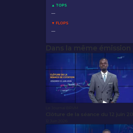
▲ TOPS
—
▼ FLOPS
—
Dans la même émission
Le Journal BRVM
Clôture de la séance du 12 juin 2
12 Juin 2026