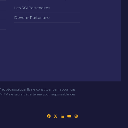
Les SGI Partenaires
Devenir Partenaire
if et pédagogique. Ils ne constituent en aucun cas
VM TV ne saurait être tenue pour responsable des
Facebook
X
Linkedin
YouTube
Instagram