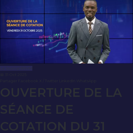
Le Journal BRVM
📅 31 Oct 2025
Partager
Facebook
X / Twitter
LinkedIn
WhatsApp
OUVERTURE DE LA
SÉANCE DE
COTATION DU 31