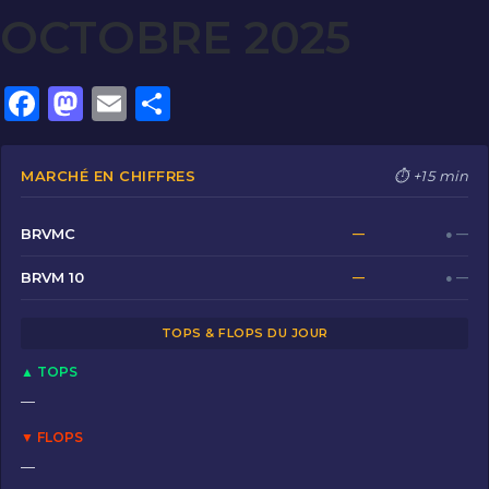
OCTOBRE 2025
F
M
E
P
a
a
m
ar
c
st
ai
ta
MARCHÉ EN CHIFFRES
⏱ +15 min
e
o
l
g
b
d
er
BRVMC
—
● —
o
o
BRVM 10
—
● —
o
n
TOPS & FLOPS DU JOUR
k
▲ TOPS
—
▼ FLOPS
—