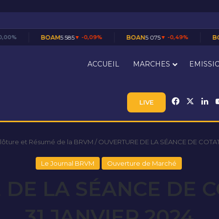
BOAM
5 585
▼ -0,09%
BOAN
5 075
▼ -0,49%
BOAS
7 600
▼ -1
ACCUEIL
MARCHES
EMISSI
Facebook
X
Li
LIVE
Clôture et Résumé de la BRVM
/
OUVERTURE DE LA SÉANCE DE COTATI
Le Journal BRVM
Ouverture de Marché
DE LA SÉANCE DE 
31 JANVIER 2024