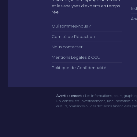
et les analyses d'experts en temps
Ind
réel.
An
Qui sommes-nous ?
Comité de Rédaction
Nous contacter
Mentions Légales & CGU
Politique de Confidentialité
Avertissement :
Les informations, cours, graphiq
un conseil en investissement, une incitation à 
erreurs, omissions ou des décisions financières pri