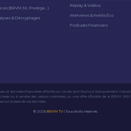
Replay & Vidéos
ices (BRVM 30, Prestige...)
Interviews & Invités Éco
alyses & Décryptages
Podcasts Financiers
ues et données financières affichés sur ce site sont fournis à titre purement indicat
acheter ou à vendre des valeurs mobilières, ou une offre officielle de la BRVM. BR
ses sur la base de ces données.
© 2026
BRVM TV
| Tous droits réservés.