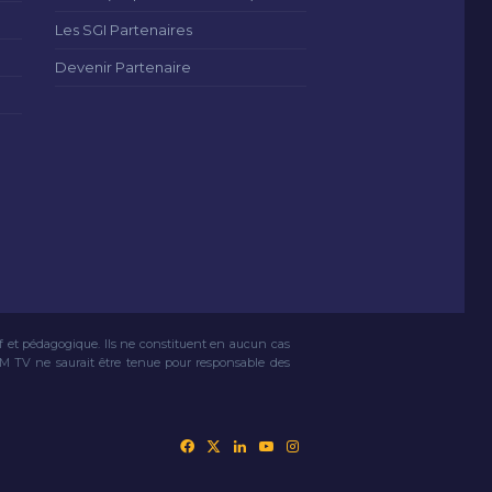
Les SGI Partenaires
Devenir Partenaire
if et pédagogique. Ils ne constituent en aucun cas
VM TV ne saurait être tenue pour responsable des
Facebook
X
Linkedin
YouTube
Instagram