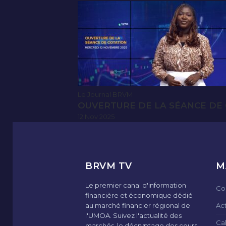
Le Journal BRVM
OUVERTURE DE LA SÉANCE DE 
12 Nov 2025
BRVM TV
M
Le premier canal d'information
Co
financière et économique dédié
au marché financier régional de
Ac
l'UMOA. Suivez l'actualité des
Ca
marchés, le décryptage des cours