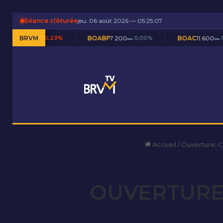
Séance clôturée
jeu. 06 août 2026 — 05:25:08
-0,23%
BRVM
BOABF
7 200
▬ 0,00%
BOAC
11 600
▬ 0,00%
Accueil
/
Ouverture, 
OUVERTURE 