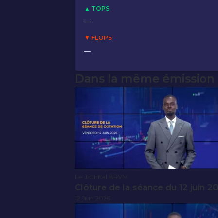
▲ TOPS
—
▼ FLOPS
—
Dans la même émission
Le Journal BRVM
Clôture de la séance du 12 juin 2
12 Juin 2026