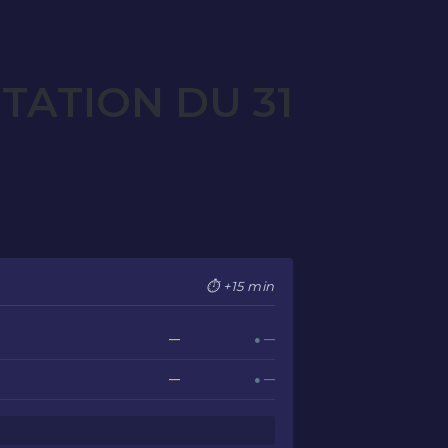
TATION DU 31
⏱ +15 min
—
● —
—
● —