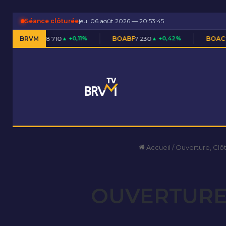
Séance clôturée
jeu. 06 août 2026 — 20:53:45
710
▲ +0,11%
BRVM
BOABF
7 230
▲ +0,42%
BOAC
11 600
▬ 0,00%
Accueil
/
Ouverture, Clô
OUVERTURE 