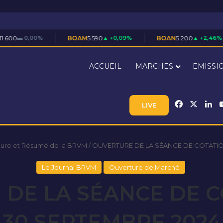
BOAM
5 590
▲ +0,09%
BOAN
5 200
▲ +2,46%
BOAS
7 7
ACCUEIL
MARCHES
EMISSI
Facebook
X
Li
LIVE
ture et Résumé de la BRVM
/
OUVERTURE DE LA SÉANCE DE COTATIO
Le Journal BRVM
Ouverture de Marché
DE LA SÉANCE DE 
30 SEPTEMBRE 2024