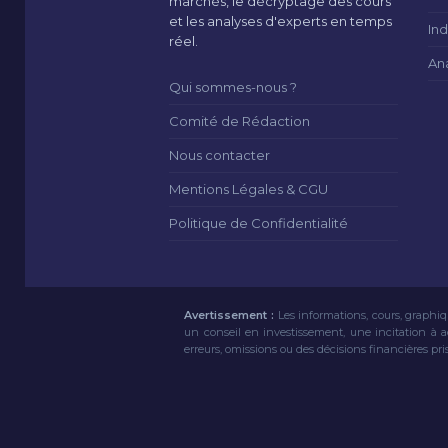
marchés, le décryptage des cours
et les analyses d'experts en temps
Ind
réel.
An
Qui sommes-nous ?
Comité de Rédaction
Nous contacter
Mentions Légales & CGU
Politique de Confidentialité
Avertissement :
Les informations, cours, graphiq
un conseil en investissement, une incitation à 
erreurs, omissions ou des décisions financières pri