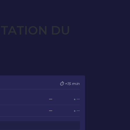
OTATION DU
⏱ +15 min
—
● —
—
● —