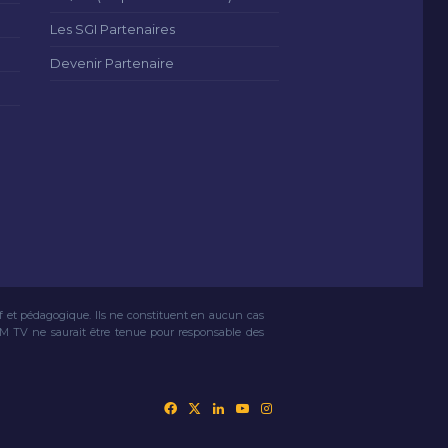
Les SGI Partenaires
Devenir Partenaire
if et pédagogique. Ils ne constituent en aucun cas
VM TV ne saurait être tenue pour responsable des
Facebook
X
Linkedin
YouTube
Instagram