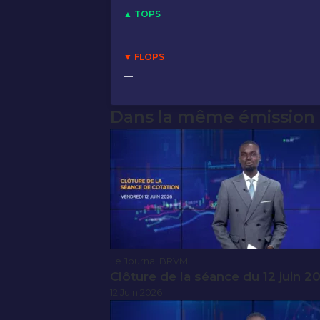
▲ TOPS
—
▼ FLOPS
—
Dans la même émission
Le Journal BRVM
Clôture de la séance du 12 juin 2
12 Juin 2026