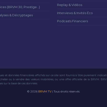
Replay & Vidéos
ices (BRVM 30, Prestige...)
Interviews & Invités Éco
alyses & Décryptages
Podcasts Financiers
ues et données financières affichés sur ce site sont fournis à titre purement indicat
acheter ou à vendre des valeurs mobilières, ou une offre officielle de la BRVM. BR
ses sur la base de ces données.
© 2026
BRVM TV
| Tous droits réservés.