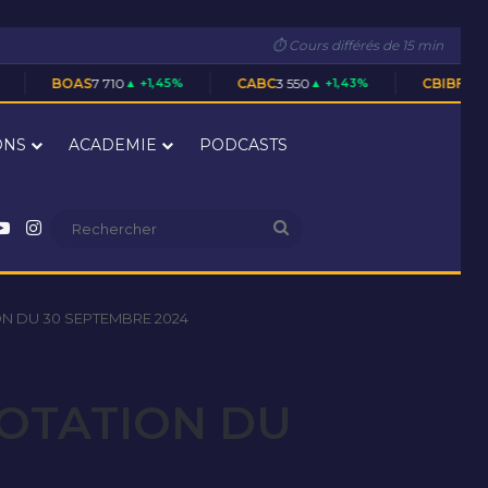
⏱ Cours différés de 15 min
10
▲ +1,45%
CABC
3 550
▲ +1,43%
CBIBF
28 305
▲ +0,02%
ONS
ACADEMIE
PODCASTS
nkedin
YouTube
Instagram
Rechercher
N DU 30 SEPTEMBRE 2024
COTATION DU