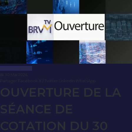
Le Journal BRVM
📅 30 Mai 2024
Partager
Facebook
X / Twitter
LinkedIn
WhatsApp
OUVERTURE DE LA
SÉANCE DE
COTATION DU 30