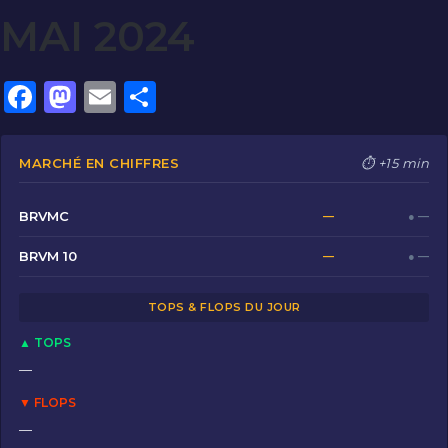
MAI 2024
F
M
E
P
a
a
m
ar
c
st
ai
ta
MARCHÉ EN CHIFFRES
⏱ +15 min
e
o
l
g
b
d
er
BRVMC
—
● —
o
o
BRVM 10
—
● —
o
n
TOPS & FLOPS DU JOUR
k
▲ TOPS
—
▼ FLOPS
—