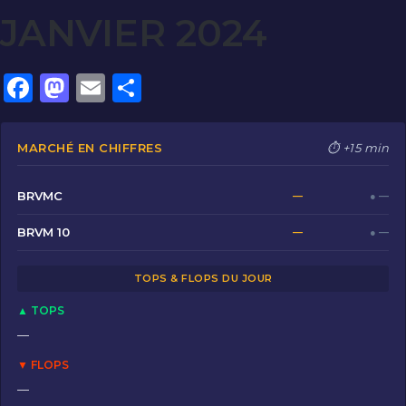
JANVIER 2024
F
M
E
P
a
a
m
ar
c
st
ai
ta
MARCHÉ EN CHIFFRES
⏱ +15 min
e
o
l
g
b
d
er
BRVMC
—
● —
o
o
BRVM 10
—
● —
o
n
TOPS & FLOPS DU JOUR
k
▲ TOPS
—
▼ FLOPS
—