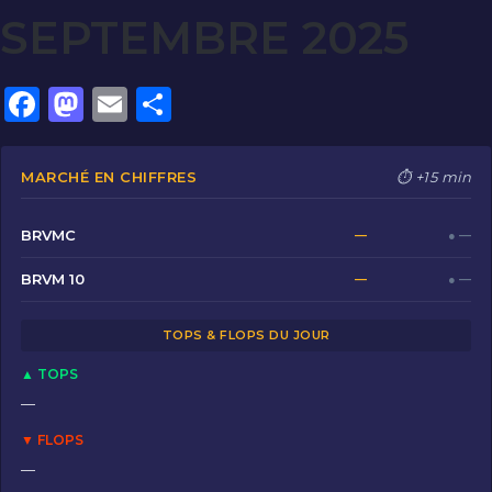
SEPTEMBRE 2025
F
M
E
P
a
a
m
ar
c
st
ai
ta
MARCHÉ EN CHIFFRES
⏱ +15 min
e
o
l
g
b
d
er
BRVMC
—
● —
o
o
BRVM 10
—
● —
o
n
TOPS & FLOPS DU JOUR
k
▲ TOPS
—
▼ FLOPS
—