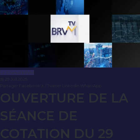
Le Journal BRVM
📅 29 Juil 2025
Partager
Facebook
X / Twitter
LinkedIn
WhatsApp
OUVERTURE DE LA
SÉANCE DE
COTATION DU 29