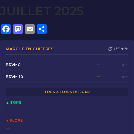
JUILLET 2025
F
M
E
P
a
a
m
ar
c
st
ai
ta
MARCHÉ EN CHIFFRES
⏱ +15 min
e
o
l
g
b
d
er
BRVMC
—
● —
o
o
BRVM 10
—
● —
o
n
TOPS & FLOPS DU JOUR
k
▲ TOPS
—
▼ FLOPS
—