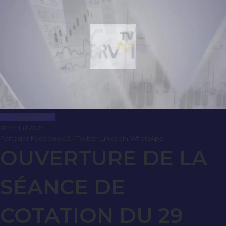
Le Journal BRVM
📅 29 Juil 2024
Partager
Facebook
X / Twitter
LinkedIn
WhatsApp
OUVERTURE DE LA
SÉANCE DE
COTATION DU 29