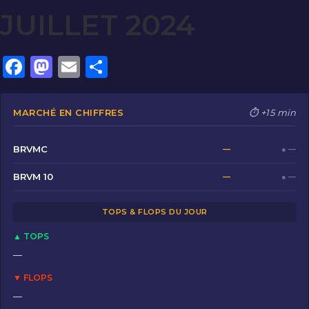
JUILLET 2024
F
M
E
P
a
a
m
ar
c
st
ai
ta
MARCHÉ EN CHIFFRES
⏱ +15 min
e
o
l
g
b
d
er
BRVMC
—
● —
o
o
BRVM 10
—
● —
o
n
TOPS & FLOPS DU JOUR
k
▲ TOPS
—
▼ FLOPS
—