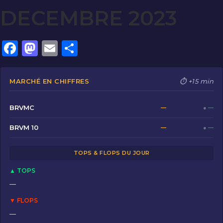
DECEMBRE 2023
F
M
E
P
a
a
m
ar
c
st
ai
ta
MARCHÉ EN CHIFFRES
⏱ +15 min
e
o
l
g
b
d
er
BRVMC
—
● —
o
o
BRVM 10
—
● —
o
n
TOPS & FLOPS DU JOUR
k
▲ TOPS
—
▼ FLOPS
—