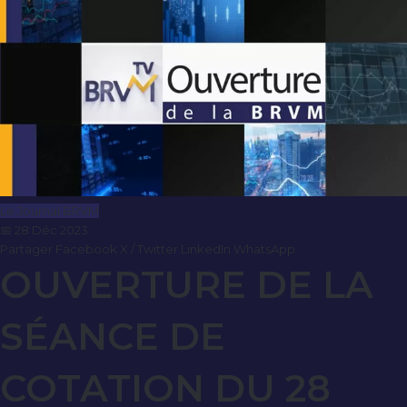
Le Journal BRVM
📅 28 Déc 2023
Partager
Facebook
X / Twitter
LinkedIn
WhatsApp
OUVERTURE DE LA
SÉANCE DE
COTATION DU 28