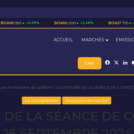
+0,09%
BOAN
5 200
▲ +2,46%
BOAS
7 710
▲ +1,45%
ACCUEIL
MARCHES
EMISSI
Facebook
X
Li
LIVE
ture et Résumé de la BRVM
/
OUVERTURE DE LA SÉANCE DE COTATIO
Le Journal BRVM
Ouverture de Marché
DE LA SÉANCE DE 
26 SEPTEMBRE 2024