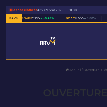
Séance clôturée
dim. 09 août 2026 — 11:11:00
BOABF
BRVM
7 230
▲ +0,42%
BOAC
11 600
▬ 0,00%
BOAM
5 590
▲ 
Accueil
/
Ouverture, Clô
OUVERTURE 