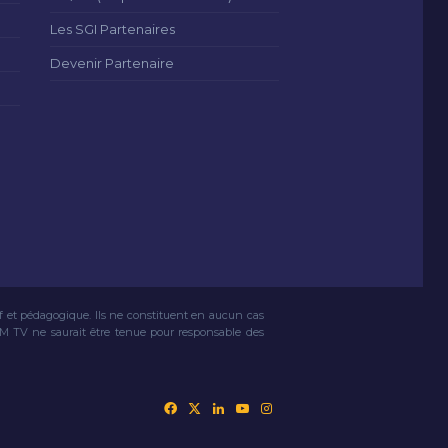
Les SGI Partenaires
Devenir Partenaire
if et pédagogique. Ils ne constituent en aucun cas
VM TV ne saurait être tenue pour responsable des
Facebook
X
Linkedin
YouTube
Instagram