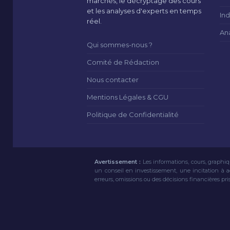
marchés, le décryptage des cours
et les analyses d'experts en temps
Ind
réel.
An
Qui sommes-nous ?
Comité de Rédaction
Nous contacter
Mentions Légales & CGU
Politique de Confidentialité
Avertissement :
Les informations, cours, graphiq
un conseil en investissement, une incitation à 
erreurs, omissions ou des décisions financières pri