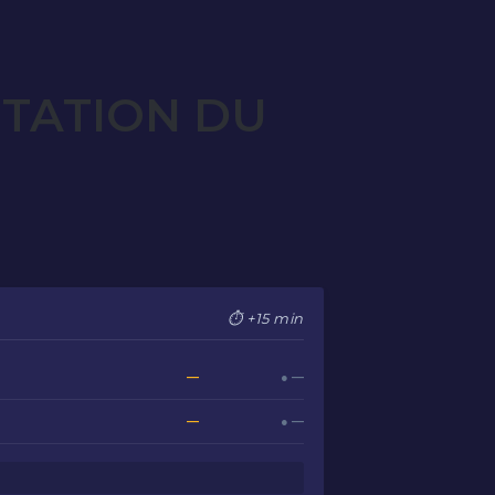
OTATION DU
⏱ +15 min
—
● —
—
● —