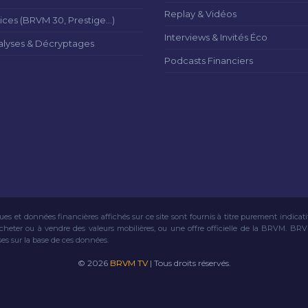
Replay & Vidéos
ices (BRVM 30, Prestige...)
Interviews & Invités Éco
alyses & Décryptages
Podcasts Financiers
ues et données financières affichés sur ce site sont fournis à titre purement indicat
acheter ou à vendre des valeurs mobilières, ou une offre officielle de la BRVM. BR
ses sur la base de ces données.
© 2026
BRVM TV
| Tous droits réservés.