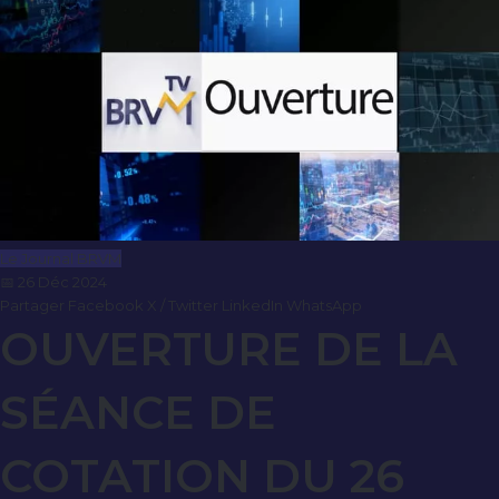
Le Journal BRVM
📅 26 Déc 2024
Partager
Facebook
X / Twitter
LinkedIn
WhatsApp
OUVERTURE DE LA
SÉANCE DE
COTATION DU 26