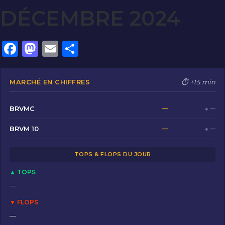
DÉCEMBRE 2024
F
M
E
P
a
a
m
ar
c
st
ai
ta
MARCHÉ EN CHIFFRES
⏱ +15 min
e
o
l
g
b
d
er
BRVMC
—
● —
o
o
BRVM 10
—
● —
o
n
TOPS & FLOPS DU JOUR
k
▲ TOPS
—
▼ FLOPS
—