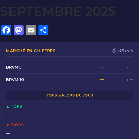
SEPTEMBRE 2025
F
M
E
P
a
a
m
ar
c
st
ai
ta
MARCHÉ EN CHIFFRES
⏱ +15 min
e
o
l
g
b
d
er
BRVMC
—
● —
o
o
BRVM 10
—
● —
o
n
TOPS & FLOPS DU JOUR
k
▲ TOPS
—
▼ FLOPS
—