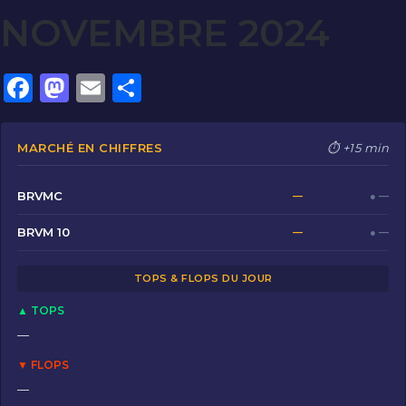
NOVEMBRE 2024
F
M
E
P
a
a
m
ar
c
st
ai
ta
MARCHÉ EN CHIFFRES
⏱ +15 min
e
o
l
g
b
d
er
BRVMC
—
● —
o
o
BRVM 10
—
● —
o
n
TOPS & FLOPS DU JOUR
k
▲ TOPS
—
▼ FLOPS
—