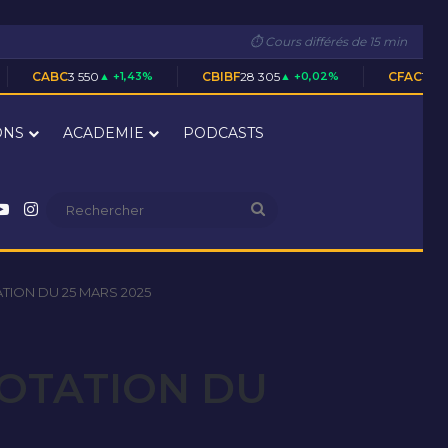
⏱ Cours différés de 15 min
50
▲ +1,43%
CBIBF
28 305
▲ +0,02%
CFAC
1 700
▲ +0,59%
ONS
ACADEMIE
PODCASTS
nkedin
YouTube
Instagram
Rechercher
TION DU 25 MARS 2025
COTATION DU