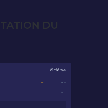
OTATION DU
⏱ +15 min
—
● —
—
● —