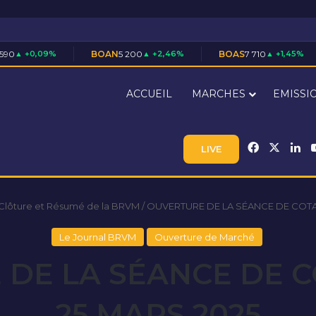
BOAN
5 200
▲ +2,46%
BOAS
7 710
▲ +1,45%
CABC
3 5
ACCUEIL
MARCHES
EMISSI
Facebook
X
Li
LIVE
 Clôture et Résumé de la BRVM
/
OUVERTURE DE LA SÉANCE DE COTA
Le Journal BRVM
Ouverture de Marché
DE LA SÉANCE DE 
25 MARS 2025