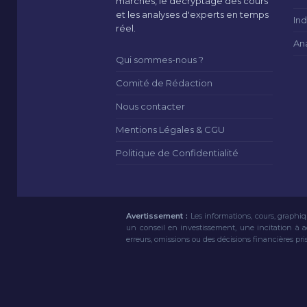
marchés, le décryptage des cours
et les analyses d'experts en temps
Ind
réel.
An
Qui sommes-nous ?
Comité de Rédaction
Nous contacter
Mentions Légales & CGU
Politique de Confidentialité
Avertissement :
Les informations, cours, graphiq
un conseil en investissement, une incitation à 
erreurs, omissions ou des décisions financières pri