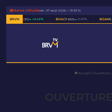
Séance clôturée
ven. 07 août 2026 — 13:39:15
 230
▲ +0,42%
BRVM
BOAC
11 600
▬ 0,00%
BOAM
5 590
▲ +0,09%
Accueil
/
Ouverture,
OUVERTURE 