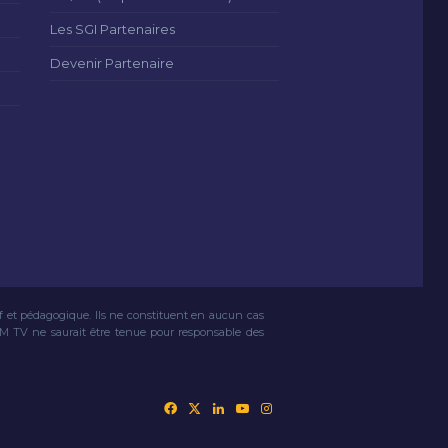
Les SGI Partenaires
Devenir Partenaire
if et pédagogique. Ils ne constituent en aucun cas
VM TV ne saurait être tenue pour responsable des
Facebook
X
Linkedin
YouTube
Instagram