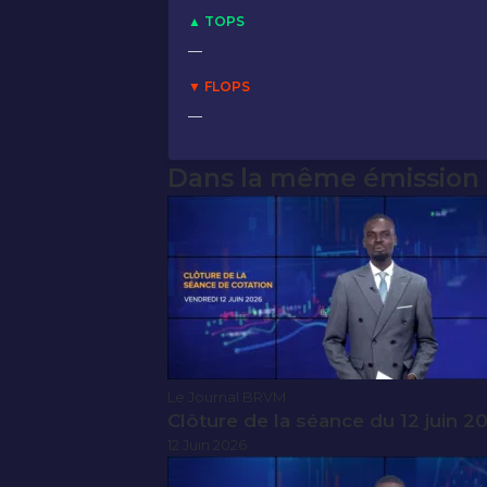
▲ TOPS
—
▼ FLOPS
—
Dans la même émission
Le Journal BRVM
Clôture de la séance du 12 juin 2
12 Juin 2026