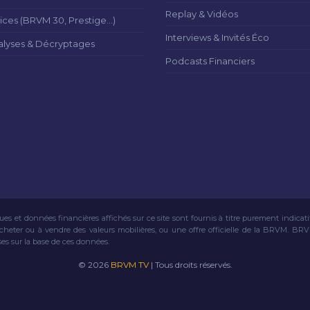
Replay & Vidéos
ices (BRVM 30, Prestige...)
Interviews & Invités Éco
alyses & Décryptages
Podcasts Financiers
ues et données financières affichés sur ce site sont fournis à titre purement indicat
acheter ou à vendre des valeurs mobilières, ou une offre officielle de la BRVM. BR
ses sur la base de ces données.
© 2026
BRVM TV
| Tous droits réservés.