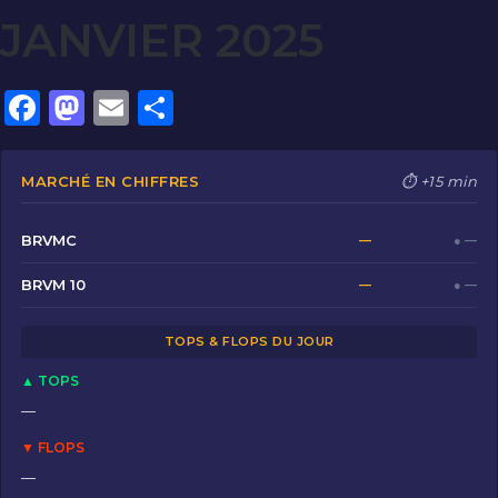
JANVIER 2025
F
M
E
P
a
a
m
ar
c
st
ai
ta
MARCHÉ EN CHIFFRES
⏱ +15 min
e
o
l
g
b
d
er
BRVMC
—
● —
o
o
BRVM 10
—
● —
o
n
TOPS & FLOPS DU JOUR
k
▲ TOPS
—
▼ FLOPS
—