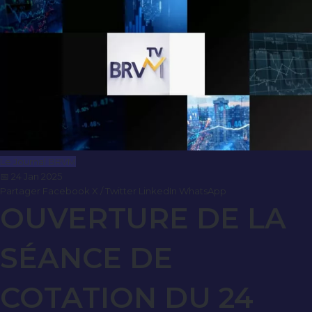
Le Journal BRVM
📅 24 Jan 2025
Partager
Facebook
X / Twitter
LinkedIn
WhatsApp
OUVERTURE DE LA
SÉANCE DE
COTATION DU 24