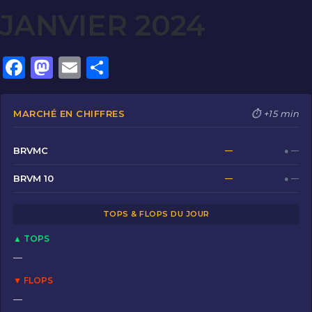
JANVIER 2024
F
M
E
P
a
a
m
ar
c
st
ai
ta
MARCHÉ EN CHIFFRES
⏱ +15 min
e
o
l
g
b
d
er
BRVMC
—
● —
o
o
BRVM 10
—
● —
o
n
TOPS & FLOPS DU JOUR
k
▲ TOPS
—
▼ FLOPS
—