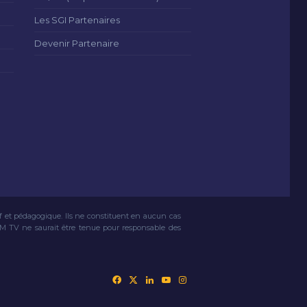
Les SGI Partenaires
Devenir Partenaire
if et pédagogique. Ils ne constituent en aucun cas
VM TV ne saurait être tenue pour responsable des
Facebook
X
Linkedin
YouTube
Instagram