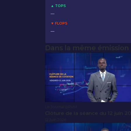
▲ TOPS
—
▼ FLOPS
—
Dans la même émission
Le Journal BRVM
Clôture de la séance du 12 juin 2
12 Juin 2026