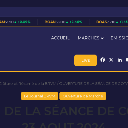
9%
BOAN
5 200
▲ +2,46%
BOAS
7 710
▲ +1,45%
CAB
ACCUEIL
MARCHES
EMISSI
Facebook
X
Li
LIVE
Clôture et Résumé de la BRVM
/
OUVERTURE DE LA SÉANCE DE COTA
Le Journal BRVM
Ouverture de Marché
DE LA SÉANCE DE 
23 AOUT 2024