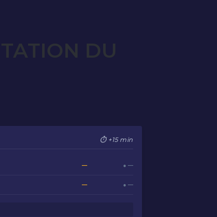
OTATION DU
⏱ +15 min
—
● —
—
● —