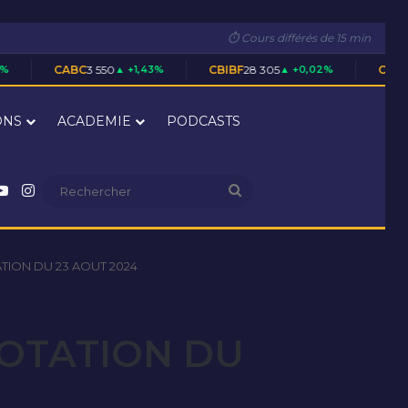
⏱ Cours différés de 15 min
C
3 550
▲ +1,43%
CBIBF
28 305
▲ +0,02%
CFAC
1 700
▲ +0,59%
ONS
ACADEMIE
PODCASTS
nkedin
YouTube
Instagram
Rechercher
TION DU 23 AOUT 2024
COTATION DU