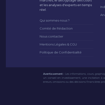
marchés, le décryptage des cours
et les analyses d'experts en temps
Ind
réel.
An
Qui sommes-nous ?
Comité de Rédaction
Nous contacter
Mentions Légales & CGU
Politique de Confidentialité
Avertissement :
Les informations, cours, graphiq
un conseil en investissement, une incitation à 
erreurs, omissions ou des décisions financières pri