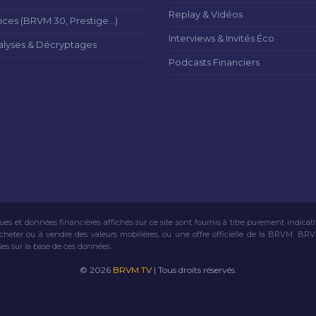
Replay & Vidéos
ices (BRVM 30, Prestige...)
Interviews & Invités Éco
alyses & Décryptages
Podcasts Financiers
ues et données financières affichés sur ce site sont fournis à titre purement indicat
acheter ou à vendre des valeurs mobilières, ou une offre officielle de la BRVM. BR
ses sur la base de ces données.
© 2026
BRVM TV
| Tous droits réservés.