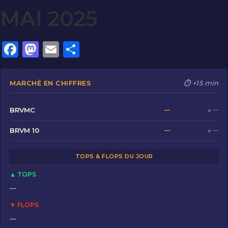
MAI 2025
F
M
E
P
a
a
m
ar
c
st
ai
ta
MARCHÉ EN CHIFFRES
⏱ +15 min
e
o
l
g
b
d
er
BRVMC
—
● —
o
o
BRVM 10
—
● —
o
n
TOPS & FLOPS DU JOUR
k
▲ TOPS
—
▼ FLOPS
—