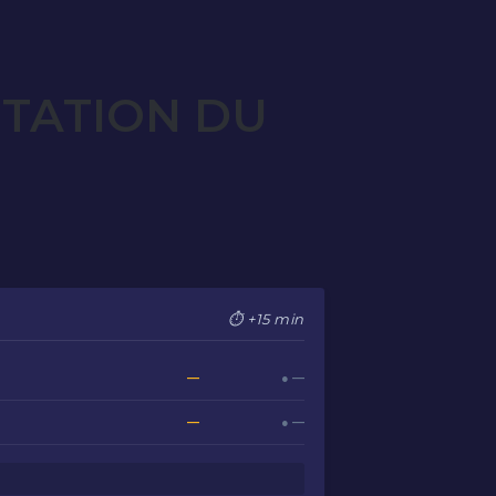
OTATION DU
⏱ +15 min
—
● —
—
● —