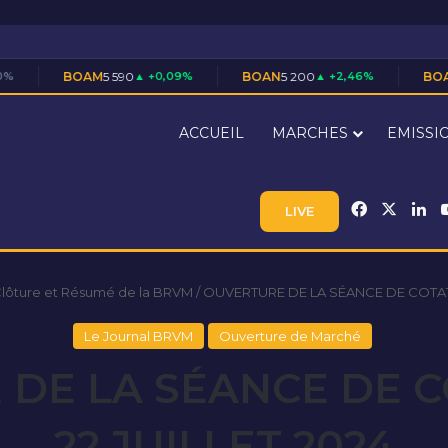
OAM
5 590
▲ +0,09%
BOAN
5 200
▲ +2,46%
BOAS
7 710
▲ +1
ACCUEIL
MARCHES
EMISSI
Facebook
X
Li
LIVE
Clôture et Résumé de la BRVM
/
OUVERTURE DE LA SÉANCE DE COTATI
Le Journal BRVM
Ouverture de Marché
DE LA SÉANCE DE 
22 JUILLET 2024