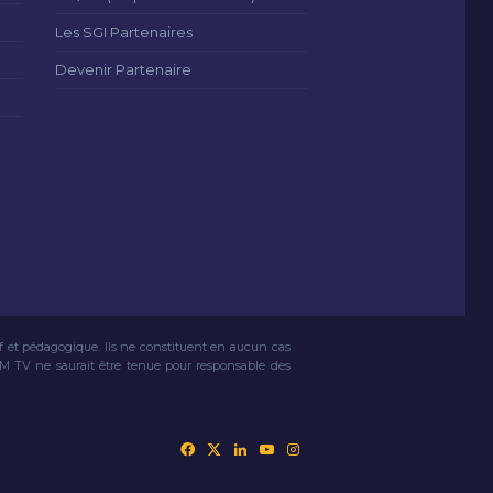
Les SGI Partenaires
Devenir Partenaire
if et pédagogique. Ils ne constituent en aucun cas
VM TV ne saurait être tenue pour responsable des
Facebook
X
Linkedin
YouTube
Instagram