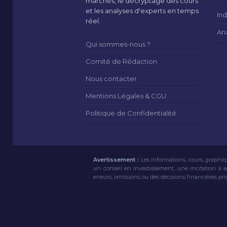
marchés, le décryptage des cours
et les analyses d'experts en temps
Ind
réel.
An
Qui sommes-nous ?
Comité de Rédaction
Nous contacter
Mentions Légales & CGU
Politique de Confidentialité
Avertissement :
Les informations, cours, graphiq
un conseil en investissement, une incitation à 
erreurs, omissions ou des décisions financières pri