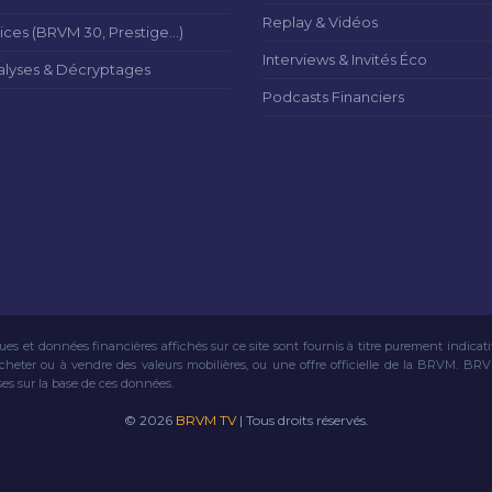
Replay & Vidéos
ices (BRVM 30, Prestige...)
Interviews & Invités Éco
alyses & Décryptages
Podcasts Financiers
ues et données financières affichés sur ce site sont fournis à titre purement indicat
acheter ou à vendre des valeurs mobilières, ou une offre officielle de la BRVM. BR
ses sur la base de ces données.
© 2026
BRVM TV
| Tous droits réservés.