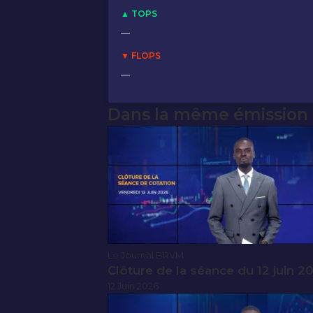
▲ TOPS
—
▼ FLOPS
—
Dans la même émission
Le Journal BRVM
Clôture de la séance du 12 juin 2
12 Juin 2026