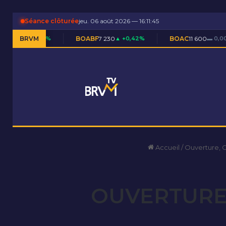
Séance clôturée
jeu. 06 août 2026 — 16:11:46
0,11%
BRVM
BOABF
7 230
▲ +0,42%
BOAC
11 600
▬ 0,00%
B
Accueil
/
Ouverture, 
OUVERTURE 