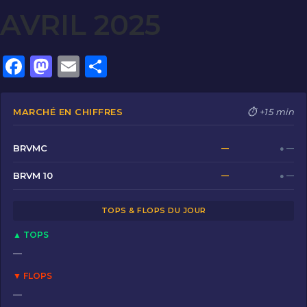
AVRIL 2025
F
M
E
P
a
a
m
ar
c
st
ai
ta
MARCHÉ EN CHIFFRES
⏱ +15 min
e
o
l
g
b
d
er
BRVMC
—
● —
o
o
BRVM 10
—
● —
o
n
TOPS & FLOPS DU JOUR
k
▲ TOPS
—
▼ FLOPS
—