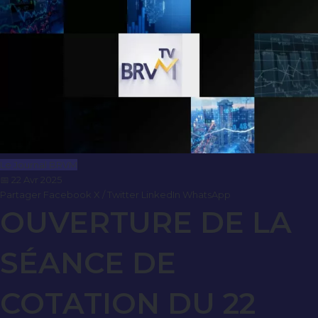
Le Journal BRVM
📅 22 Avr 2025
Partager
Facebook
X / Twitter
LinkedIn
WhatsApp
OUVERTURE DE LA
SÉANCE DE
COTATION DU 22