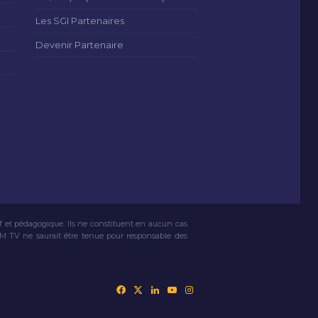
Les SGI Partenaires
Devenir Partenaire
if et pédagogique. Ils ne constituent en aucun cas
VM TV ne saurait être tenue pour responsable des
Facebook
X
Linkedin
YouTube
Instagram