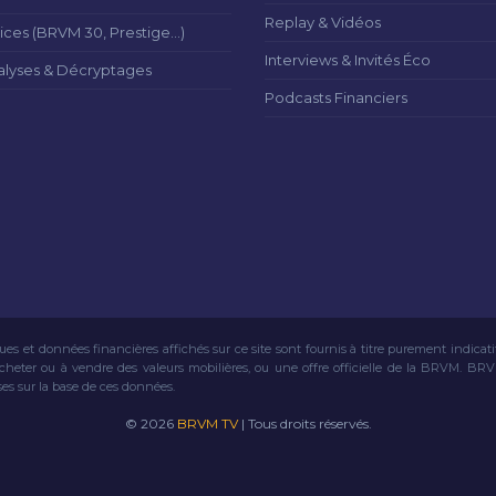
Replay & Vidéos
ices (BRVM 30, Prestige...)
Interviews & Invités Éco
alyses & Décryptages
Podcasts Financiers
ues et données financières affichés sur ce site sont fournis à titre purement indicat
acheter ou à vendre des valeurs mobilières, ou une offre officielle de la BRVM. BR
ses sur la base de ces données.
© 2026
BRVM TV
| Tous droits réservés.