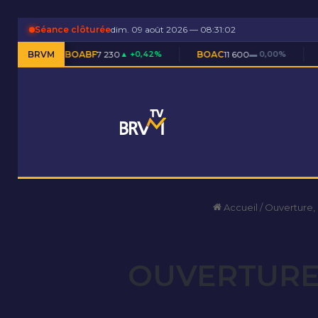
Séance clôturée
dim. 09 août 2026 — 08:31:02
BOABF
BRVM
7 230
▲ +0,42%
BOAC
11 600
▬ 0,00%
BOAM
5 590
▲ 
Accueil
/
Ouverture,
OUVERTURE 