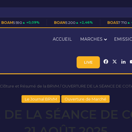
+0,09%
BOAN
5 200
▲ +2,46%
BOAS
7 710
▲ +1,45%
ACCUEIL
MARCHES
EMISSI
Facebook
X
Li
LIVE
 Clôture et Résumé de la BRVM
/
OUVERTURE DE LA SÉANCE DE COTA
Le Journal BRVM
Ouverture de Marché
DE LA SÉANCE DE 
21 AOÛT 2025