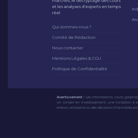
marchés, le décryptage des cours
et les analyses d'experts en temps
Ind
réel.
An
Qui sommes-nous ?
Comité de Rédaction
Nous contacter
Mentions Légales & CGU
Politique de Confidentialité
Avertissement :
Les informations, cours, graphiq
un conseil en investissement, une incitation à 
erreurs, omissions ou des décisions financières pri