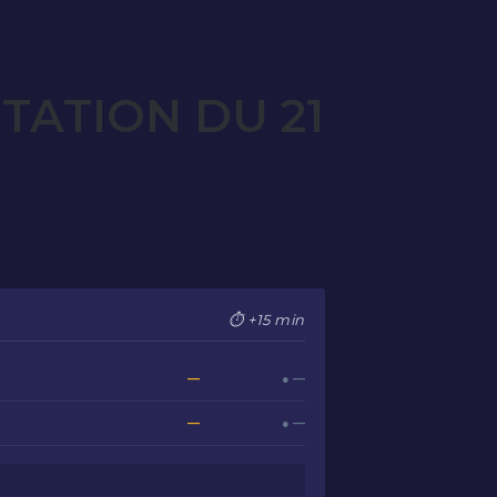
TATION DU 21
⏱ +15 min
—
● —
—
● —