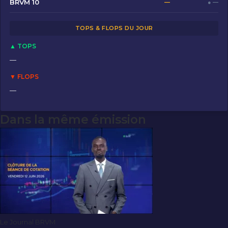
o
o
BRVM 10
—
● —
o
n
TOPS & FLOPS DU JOUR
k
▲ TOPS
—
▼ FLOPS
—
Dans la même émission
Le Journal BRVM