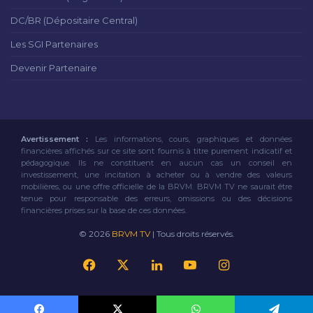
DC/BR (Dépositaire Central)
Les SGI Partenaires
Devenir Partenaire
Avertissement :
Les informations, cours, graphiques et données
financières affichés sur ce site sont fournis à titre purement indicatif et
pédagogique. Ils ne constituent en aucun cas un conseil en
investissement, une incitation à acheter ou à vendre des valeurs
mobilières, ou une offre officielle de la BRVM. BRVM TV ne saurait être
tenue pour responsable des erreurs, omissions ou des décisions
financières prises sur la base de ces données.
© 2026
BRVM TV
| Tous droits réservés.
Facebook
X
Linkedin
YouTube
Instagram