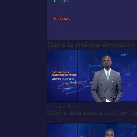
▲ TOPS
—
▼ FLOPS
—
Dans la même émission
Le Journal BRVM
Clôture de la séance du 12 juin 2
12 Juin 2026