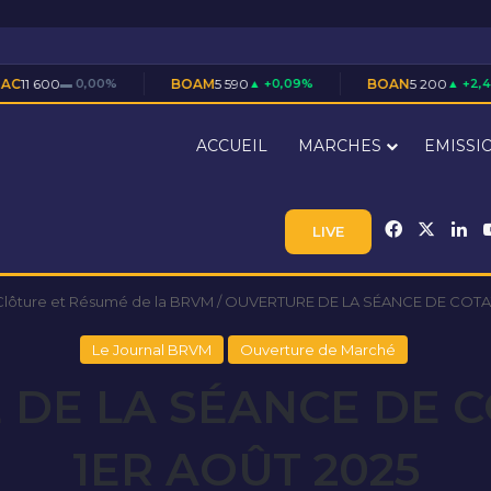
0%
BOAM
5 590
▲ +0,09%
BOAN
5 200
▲ +2,46%
BOA
ACCUEIL
MARCHES
EMISSI
Facebook
X
Li
LIVE
Clôture et Résumé de la BRVM
/
OUVERTURE DE LA SÉANCE DE COTAT
Le Journal BRVM
Ouverture de Marché
DE LA SÉANCE DE 
1ER AOÛT 2025