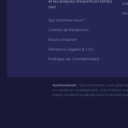
et les analyses d'experts en temps
Ind
réel.
An
Qui sommes-nous ?
Comité de Rédaction
Nous contacter
Mentions Légales & CGU
Politique de Confidentialité
Avertissement :
Les informations, cours, graphiq
un conseil en investissement, une incitation à 
erreurs, omissions ou des décisions financières pri