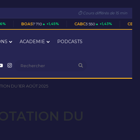
⏱ Cours différés de 15 min
S
7 710
▲ +1,45%
CABC
3 550
▲ +1,43%
CBIBF
28 305
▲ +0,02%
ONS
ACADEMIE
PODCASTS
nkedin
YouTube
Instagram
Rechercher
ION DU 1ER AOÛT 2025
COTATION DU