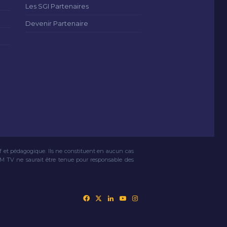
Les SGI Partenaires
Devenir Partenaire
if et pédagogique. Ils ne constituent en aucun cas
VM TV ne saurait être tenue pour responsable des
Facebook
X
Linkedin
YouTube
Instagram