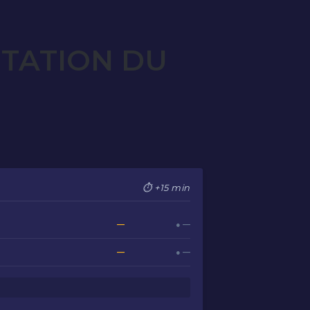
OTATION DU
⏱ +15 min
—
● —
—
● —