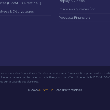
Replay & Vidéos
ices (BRVM 30, Prestige...)
Interviews & Invités Éco
alyses & Décryptages
Podcasts Financiers
ues et données financières affichés sur ce site sont fournis à titre purement indicat
acheter ou à vendre des valeurs mobilières, ou une offre officielle de la BRVM. BR
ses sur la base de ces données.
© 2026
BRVM TV
| Tous droits réservés.