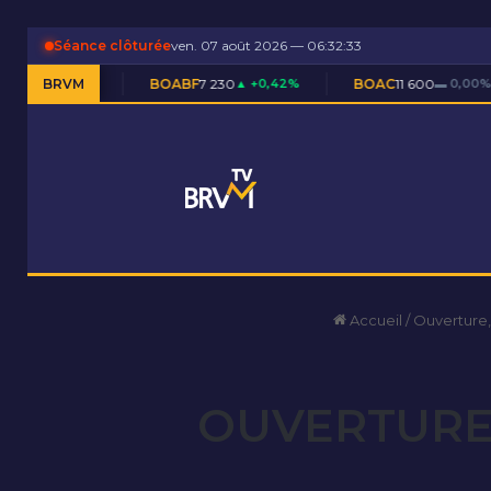
Séance clôturée
ven. 07 août 2026 — 06:32:34
BRVM
BOABF
7 230
▲ +0,42%
BOAC
11 600
▬ 0,00%
BOAM
Accueil
/
Ouverture,
OUVERTURE 