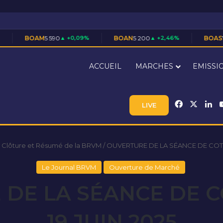
5 590
▲ +0,09%
BOAN
5 200
▲ +2,46%
BOAS
7 710
▲ +1,45%
ACCUEIL
MARCHES
EMISSI
Facebook
X
Li
LIVE
 Clôture et Résumé de la BRVM
/
OUVERTURE DE LA SÉANCE DE COTA
Le Journal BRVM
Ouverture de Marché
DE LA SÉANCE DE 
19 JUIN 2025