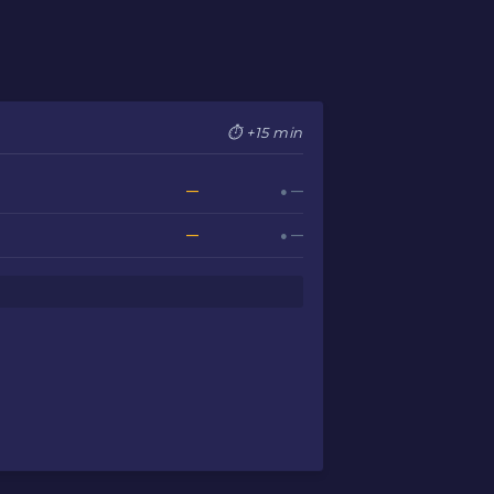
⏱ +15 min
—
● —
—
● —