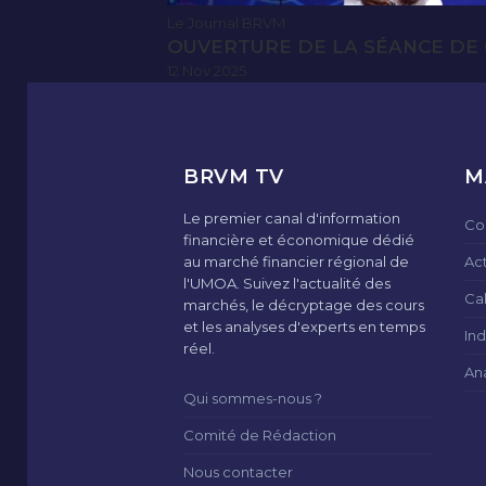
Le Journal BRVM
OUVERTURE DE LA SÉANCE DE 
12 Nov 2025
BRVM TV
M
Le premier canal d'information
Co
financière et économique dédié
au marché financier régional de
Ac
l'UMOA. Suivez l'actualité des
Ca
marchés, le décryptage des cours
et les analyses d'experts en temps
Ind
réel.
An
Qui sommes-nous ?
Comité de Rédaction
Nous contacter