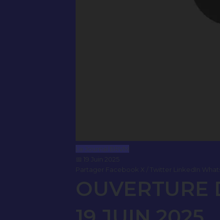
Le Journal BRVM
📅 19 Juin 2025
Partager
Facebook
X / Twitter
LinkedIn
What
OUVERTURE D
19 JUIN 2025