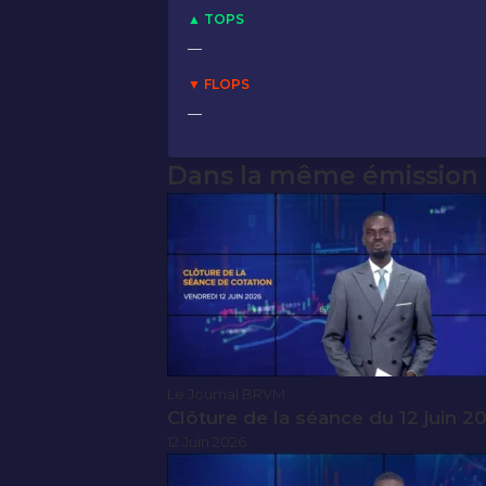
▲ TOPS
—
▼ FLOPS
—
Dans la même émission
Le Journal BRVM
Clôture de la séance du 12 juin 2
12 Juin 2026