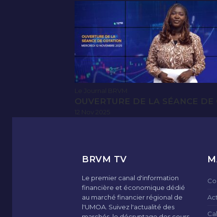
Le Journal BRVM
OUVERTURE DE LA SÉANCE DE 
12 Nov 2025
BRVM TV
M
Le premier canal d'information
Co
financière et économique dédié
au marché financier régional de
Ac
l'UMOA. Suivez l'actualité des
Ca
marchés, le décryptage des cours