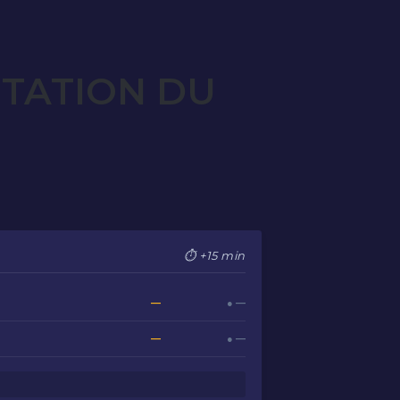
OTATION DU
⏱ +15 min
—
● —
—
● —