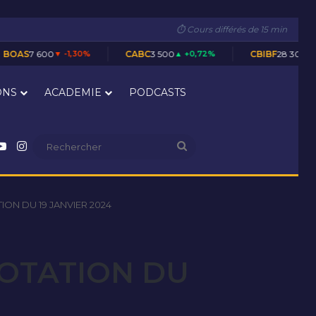
⏱ Cours différés de 15 min
-1,30%
CABC
3 500
▲ +0,72%
CBIBF
28 300
▬ 0,00%
ONS
ACADEMIE
PODCASTS
nkedin
YouTube
Instagram
Rechercher
ON DU 19 JANVIER 2024
COTATION DU