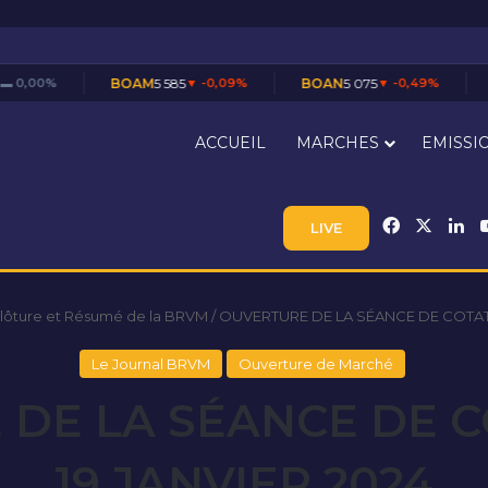
BOAM
5 585
▼ -0,09%
BOAN
5 075
▼ -0,49%
BOAS
7 600
▼ 
ACCUEIL
MARCHES
EMISSI
Facebook
X
Li
LIVE
Clôture et Résumé de la BRVM
/
OUVERTURE DE LA SÉANCE DE COTATI
Le Journal BRVM
Ouverture de Marché
DE LA SÉANCE DE 
19 JANVIER 2024