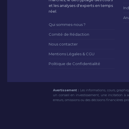
et les analyses d'experts en temps
Ind
réel.
An
Qui sommes-nous ?
Comité de Rédaction
Nous contacter
Mentions Légales & CGU
Politique de Confidentialité
Avertissement :
Les informations, cours, graphiq
un conseil en investissement, une incitation à 
erreurs, omissions ou des décisions financières pri