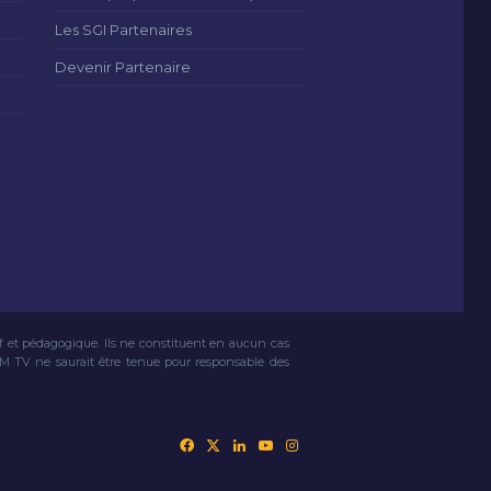
Les SGI Partenaires
Devenir Partenaire
if et pédagogique. Ils ne constituent en aucun cas
VM TV ne saurait être tenue pour responsable des
Facebook
X
Linkedin
YouTube
Instagram