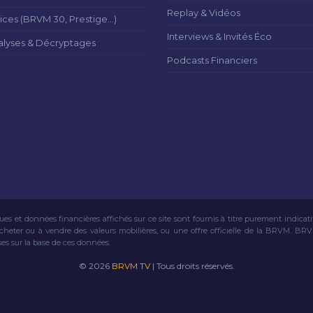
Replay & Vidéos
ices (BRVM 30, Prestige...)
Interviews & Invités Éco
alyses & Décryptages
Podcasts Financiers
ues et données financières affichés sur ce site sont fournis à titre purement indicat
acheter ou à vendre des valeurs mobilières, ou une offre officielle de la BRVM. BR
ses sur la base de ces données.
© 2026
BRVM TV
| Tous droits réservés.