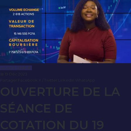
Le Journal BRVM
📅 19 Déc 2023
Partager
Facebook
X / Twitter
LinkedIn
WhatsApp
OUVERTURE DE LA
SÉANCE DE
COTATION DU 19