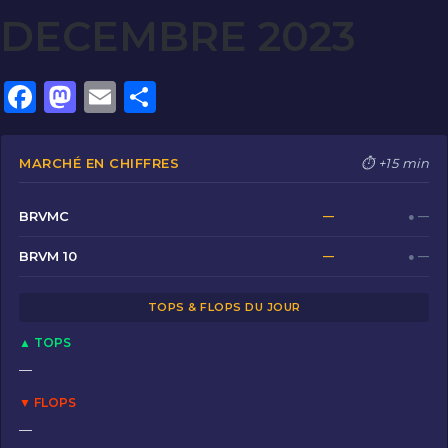
DECEMBRE 2023
F
M
E
P
a
a
m
ar
c
st
ai
ta
MARCHÉ EN CHIFFRES
⏱ +15 min
e
o
l
g
b
d
er
BRVMC
—
● —
o
o
BRVM 10
—
● —
o
n
TOPS & FLOPS DU JOUR
k
▲ TOPS
—
▼ FLOPS
—