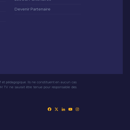
Devenir Partenaire
if et pédagogique. Ils ne constituent en aucun cas
VM TV ne saurait être tenue pour responsable des
Facebook
X
Linkedin
YouTube
Instagram