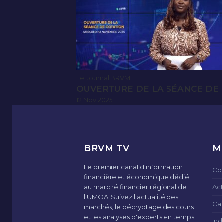
Le Journal BRVM
OUVERTURE DE LA SÉANCE DE 
12 Nov 2025
BRVM TV
M
Le premier canal d'information
Co
financière et économique dédié
au marché financier régional de
Ac
l'UMOA. Suivez l'actualité des
Ca
marchés, le décryptage des cours
et les analyses d'experts en temps
Ind