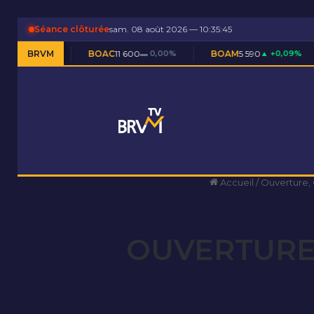
Séance clôturée
sam. 08 août 2026 — 10:35:46
BOAC
BRVM
11 600
▬ 0,00%
BOAM
5 590
▲ +0,09%
BOAN
5 2
Accueil
/
Ouverture,
OUVERTURE 