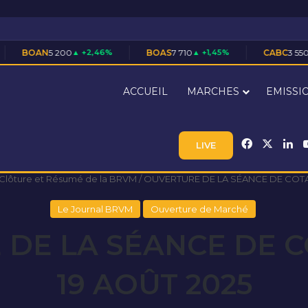
00
▲ +2,46%
BOAS
7 710
▲ +1,45%
CABC
3 550
▲ +1,43%
ACCUEIL
MARCHES
EMISSI
Facebook
X
Li
LIVE
 Clôture et Résumé de la BRVM
/
OUVERTURE DE LA SÉANCE DE COTA
Le Journal BRVM
Ouverture de Marché
DE LA SÉANCE DE 
19 AOÛT 2025