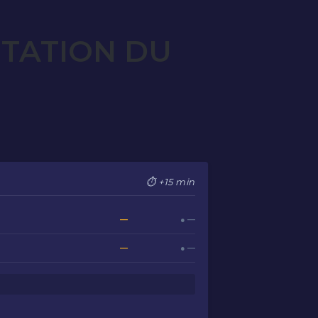
OTATION DU
⏱ +15 min
—
● —
—
● —