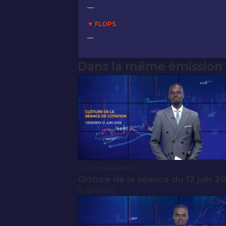
—
▼ FLOPS
—
Dans la même émission
Le Journal BRVM
Clôture de la séance du 12 juin 2
12 Juin 2026