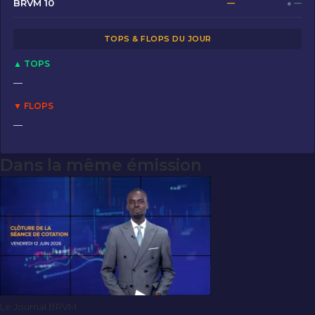
o
o
BRVM 10
—
● —
o
n
TOPS & FLOPS DU JOUR
k
▲ TOPS
—
▼ FLOPS
—
Dans la même émission
Le Journal BRVM