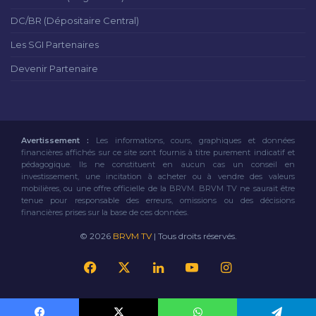
DC/BR (Dépositaire Central)
Les SGI Partenaires
Devenir Partenaire
Avertissement :
Les informations, cours, graphiques et données
financières affichés sur ce site sont fournis à titre purement indicatif et
pédagogique. Ils ne constituent en aucun cas un conseil en
investissement, une incitation à acheter ou à vendre des valeurs
mobilières, ou une offre officielle de la BRVM. BRVM TV ne saurait être
tenue pour responsable des erreurs, omissions ou des décisions
financières prises sur la base de ces données.
© 2026
BRVM TV
| Tous droits réservés.
Facebook
X
Linkedin
YouTube
Instagram