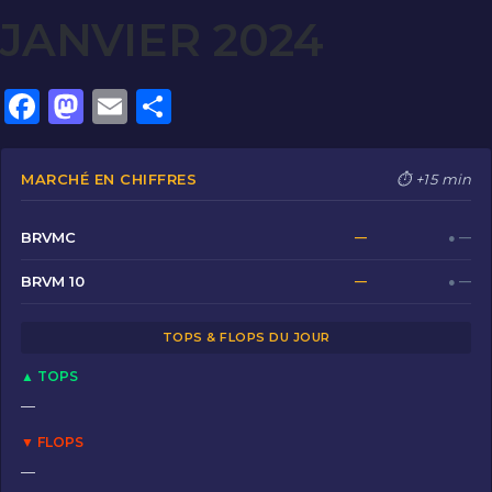
JANVIER 2024
F
M
E
P
a
a
m
ar
c
st
ai
ta
MARCHÉ EN CHIFFRES
⏱ +15 min
e
o
l
g
b
d
er
BRVMC
—
● —
o
o
BRVM 10
—
● —
o
n
TOPS & FLOPS DU JOUR
k
▲ TOPS
—
▼ FLOPS
—