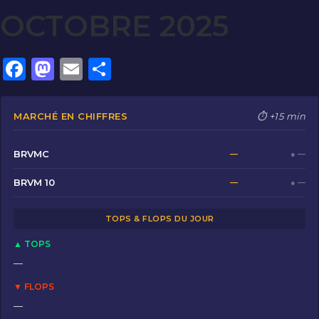
OCTOBRE 2025
F
M
E
P
a
a
m
ar
c
st
ai
ta
MARCHÉ EN CHIFFRES
⏱ +15 min
e
o
l
g
b
d
er
BRVMC
—
● —
o
o
BRVM 10
—
● —
o
n
TOPS & FLOPS DU JOUR
k
▲ TOPS
—
▼ FLOPS
—