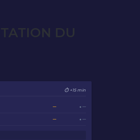
OTATION DU
⏱ +15 min
—
● —
—
● —