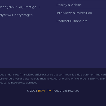
Replay & Vidéos
ices (BRVM 30, Prestige...)
Interviews & Invités Éco
alyses & Décryptages
Podcasts Financiers
ues et données financières affichés sur ce site sont fournis à titre purement indicat
acheter ou à vendre des valeurs mobilières, ou une offre officielle de la BRVM. BR
ses sur la base de ces données.
© 2026
BRVM TV
| Tous droits réservés.