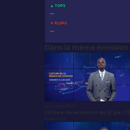
▲ TOPS
—
▼ FLOPS
—
Dans la même émission
Le Journal BRVM
Clôture de la séance du 12 juin 2
12 Juin 2026