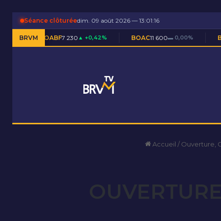
Séance clôturée
dim. 09 août 2026 — 13:01:16
OABF
7 230
BRVM
▲ +0,42%
BOAC
11 600
▬ 0,00%
BOAM
5 590
▲ +
Accueil
/
Ouverture, 
OUVERTURE 