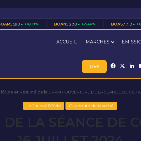
0,09%
BOAN
5 200
▲ +2,46%
BOAS
7 710
▲ +1,45%
C
ACCUEIL
MARCHES
EMISSI
Facebook
X
Li
LIVE
Clôture et Résumé de la BRVM
/
OUVERTURE DE LA SÉANCE DE COTATI
Le Journal BRVM
Ouverture de Marché
DE LA SÉANCE DE 
16 JUILLET 2024