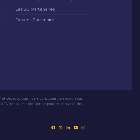
Les SGI Partenaires
Devenir Partenaire
if et pédagogique. Ils ne constituent en aucun cas
VM TV ne saurait être tenue pour responsable des
Facebook
X
Linkedin
YouTube
Instagram