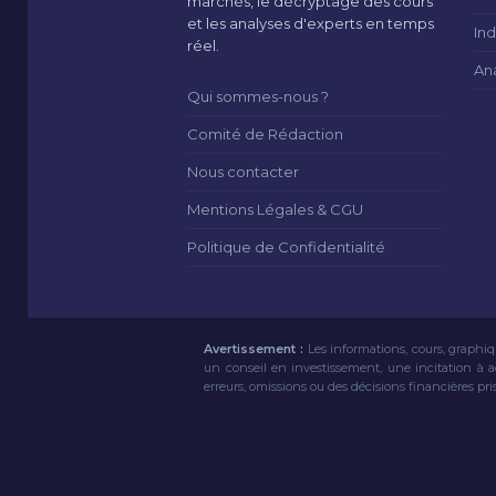
marchés, le décryptage des cours
et les analyses d'experts en temps
Ind
réel.
An
Qui sommes-nous ?
Comité de Rédaction
Nous contacter
Mentions Légales & CGU
Politique de Confidentialité
Avertissement :
Les informations, cours, graphiq
un conseil en investissement, une incitation à 
erreurs, omissions ou des décisions financières pri